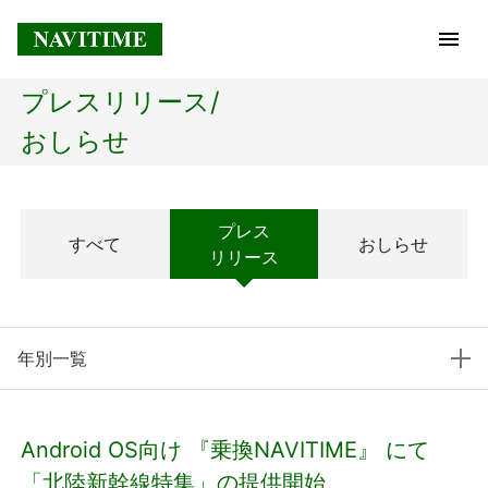
プレスリリース/
トップページ
おしらせ
企業情報
プレス
すべて
おしらせ
経営理念
リリース
会社概要
年別一覧
社長メッセージ
コアテクノロジー
Android OS向け 『乗換NAVITIME』 にて
プレスリリース
「北陸新幹線特集」の提供開始