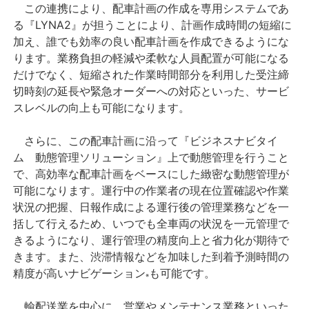
この連携により、配車計画の作成を専用システムであ
る『LYNA2』が担うことにより、計画作成時間の短縮に
加え、誰でも効率の良い配車計画を作成できるようにな
ります。業務負担の軽減や柔軟な人員配置が可能になる
だけでなく、短縮された作業時間部分を利用した受注締
切時刻の延長や緊急オーダーへの対応といった、サービ
スレベルの向上も可能になります。
さらに、この配車計画に沿って『ビジネスナビタイ
ム 動態管理ソリューション』上で動態管理を行うこと
で、高効率な配車計画をベースにした緻密な動態管理が
可能になります。運行中の作業者の現在位置確認や作業
状況の把握、日報作成による運行後の管理業務などを一
括して行えるため、いつでも全車両の状況を一元管理で
きるようになり、運行管理の精度向上と省力化が期待で
きます。また、渋滞情報などを加味した到着予測時間の
精度が高いナビゲーション
も可能です。
※
輸配送業を中心に、営業やメンテナンス業務といった