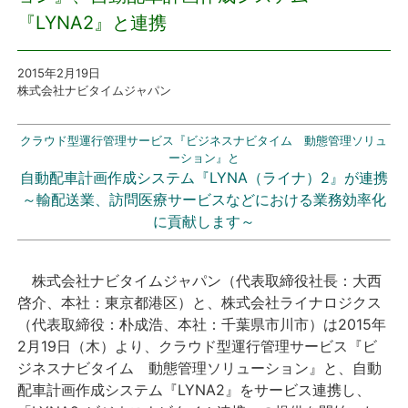
『LYNA2』と連携
プレスリリース
2015年2月19日
おしらせ
株式会社ナビタイムジャパン
サービス
クラウド型運行管理サービス『ビジネスナビタイム 動態管理ソリュ
ーション』と
自動配車計画作成システム『LYNA（ライナ）2』が連携
個人向けサービス
～輸配送業、訪問医療サービスなどにおける業務効率化
に貢献します～
法人向けサービス
採用情報
株式会社ナビタイムジャパン（代表取締役社長：大西
啓介、本社：東京都港区）と、株式会社ライナロジクス
（代表取締役：朴成浩、本社：千葉県市川市）は2015年
English
2月19日（木）より、クラウド型運行管理サービス『ビ
ジネスナビタイム 動態管理ソリューション』と、自動
配車計画作成システム『LYNA2』をサービス連携し、