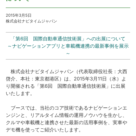
プレスリリース
2015年3月5日
株式会社ナビタイムジャパン
おしらせ
「第6回 国際自動車通信技術展」への出展について
サービス
～ナビゲーションアプリと車載機連携の最新事例を展示
～
個人向けサービス
株式会社ナビタイムジャパン（代表取締役社長：大西
法人向けサービス
啓介、本社：東京都港区）は、2015年3月11日（水）よ
り開催される「第6回 国際自動車通信技術展」に出展
採用情報
いたします。
ブースでは、当社のコア技術であるナビゲーションエ
English
ンジンと、リアルタイム情報の運用ノウハウを生かし、
クルマや車載機と連携させた最新の活用事例を、実車や
デモ機を使ってご紹介いたします。