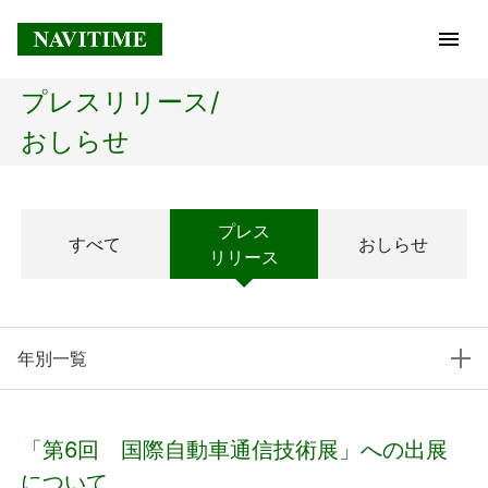
プレスリリース/
トップページ
おしらせ
企業情報
プレス
すべて
おしらせ
経営理念
リリース
会社概要
年別一覧
社長メッセージ
コアテクノロジー
「第6回 国際自動車通信技術展」への出展
プレスリリース
について