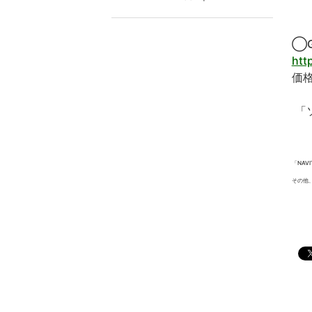
月額
◯Go
htt
価
月
「
「NA
その他