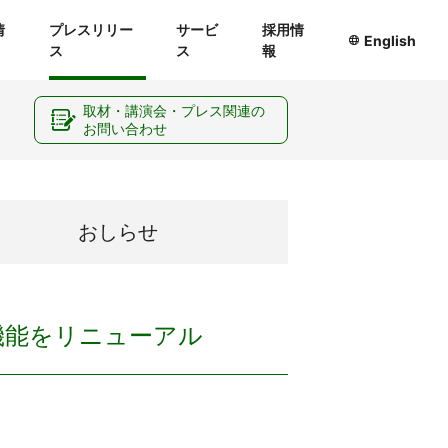
情
プレスリリー
サービ
採用情
English
ス
ス
報
ー
取材・講演会・プレス関連の
お問い合わせ
おしらせ
」機能をリニューアル