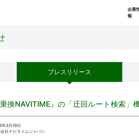
企業
報
経営理念
個人向けサービス
会社概要
プレスリリース
社長メッセージ
法人向けサービス
おしらせ
コアテクノロジ
せ
プレス
リリース
乗換NAVITIME』の「迂回ルート検索
15年3月19日
式会社ナビタイムジャパン