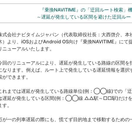
『乗換NAVITIME』の「迂回ルート検索
～遅延が発生している区間を避けた迂回ルー
式会社ナビタイムジャパン（代表取締役社長：大西啓介、本社：
木）より、iOSおよびAndroid OS向け『乗換NAVITIME
リニューアルいたします。
回のリニューアルにより、遅延が発生している路線の区間を
になります。例えば、ルート上で発生している遅延情報を選択
索ができます。
れまでは遅延が発生している路線単位(例：◯◯線)での「迂
は遅延が発生している区間(例：◯◯線 △△駅～□□駅)だけ
ます。
が一の列車遅延の際にも、慌てず目的地まで移動するための