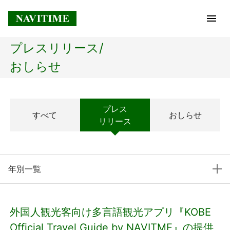
プレスリリース/
トップページ
おしらせ
企業情報
プレス
すべて
おしらせ
経営理念
リリース
会社概要
年別一覧
社長メッセージ
コアテクノロジー
外国人観光客向け多言語観光アプリ『KOBE
プレスリリース
Official Travel Guide by NAVITME』の提供