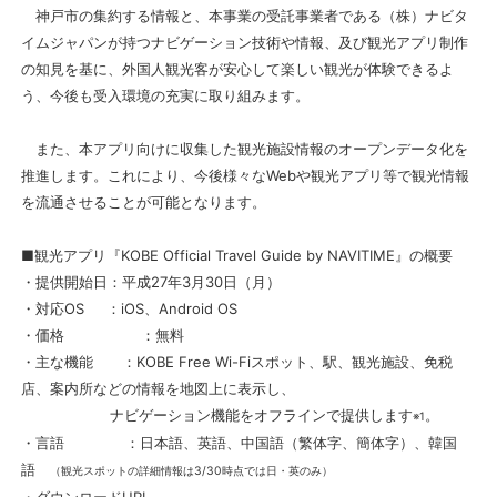
神戸市の集約する情報と、本事業の受託事業者である（株）ナビタ
イムジャパンが持つナビゲーション技術や情報、及び観光アプリ制作
の知見を基に、外国人観光客が安心して楽しい観光が体験できるよ
う、今後も受入環境の充実に取り組みます。
また、本アプリ向けに収集した観光施設情報のオープンデータ化を
推進します。これにより、今後様々なWebや観光アプリ等で観光情報
を流通させることが可能となります。
■観光アプリ『KOBE Official Travel Guide by NAVITIME』の概要
・提供開始日
：平成27年3月30日（月）
・対応OS
：iOS、Android OS
・価格
：無料
・主な機能 ：KOBE Free Wi-Fiスポット、駅、観光施設、免税
店、案内所などの情報を地図上に表示し、
ナ
ビゲーション機能をオフラインで提供します
。
※1
・言語
：日本語、英語、中国語（繁体字、簡体字）、韓国
語
（観光スポットの詳細情報は3/30時点では日・英のみ）