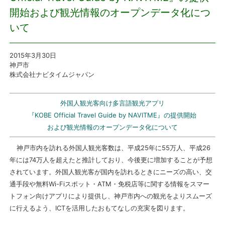
開始および観光情報のオープンデータ化につ
プレスリリース
いて
おしらせ
2015年3
月30
日
神戸市
サービス
株式会社ナビタイムジャパン
個人向けサービス
外国人観光客向け多言語観光アプリ
『KOBE Official Travel Guide by NAVITME』の提供開始
法人向けサービス
および観光情報のオープンデータ化について
神戸市内を訪れる外国人観光客数は、平成25年に55万人、平成26
採用情報
年には74万人を超えたと推計しており、今後更に増加することが予想
されています。外国人観光客が国内を訪れるときにニーズの高い、交
English
通手段や無料Wi-Fiスポット・ATM・免税店等に関する情報をスマー
トフォン向けアプリにより提供し、神戸市内への観光をよりスムーズ
に行えるよう、ICTを活用したおもてなしの充実を図ります。