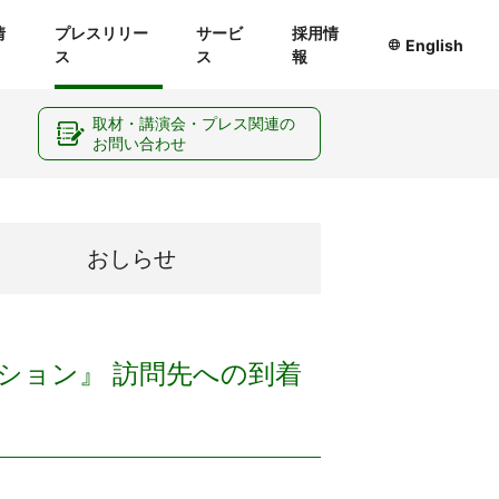
情
プレスリリー
サービ
採用情
English
ス
ス
報
ー
取材・講演会・プレス関連の
お問い合わせ
おしらせ
ション』 訪問先への到着