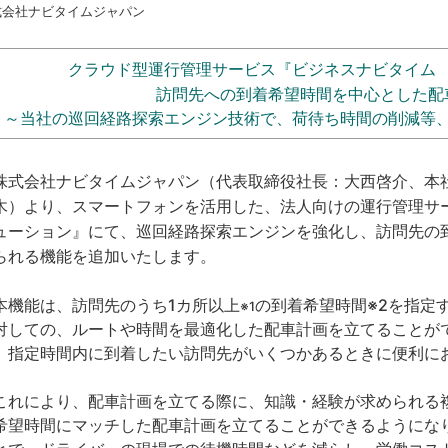
式会社ナビタイムジャパン
クラウド型運行管理サービス『ビジネスナビタイム
訪問先への到着希望時間を中心とした配
～当社の巡回経路探索エンジン技術で、荷待ち時間の削減等
株
式会社ナビタイムジャパン（代表取締役社長：大西啓介、本社：
木）より、スマートフォンを活用した、法人向けの運行管理サ
ューション』にて、巡回経路探索エンジンを強化し、訪問先の
られる機能を追加いたします。
機能は、訪問先のうち1カ所以上
の到着希望時間※2を指定
※1
対しての、ルートや時間を最適化した配車計画を立てることが
、指定時間内に到着したい訪問先がいくつかあるときに便利に
れにより、配車計画を立てる際に、知識・経験が求められる
希望時間にマッチした配車計画を立てることができるようにな