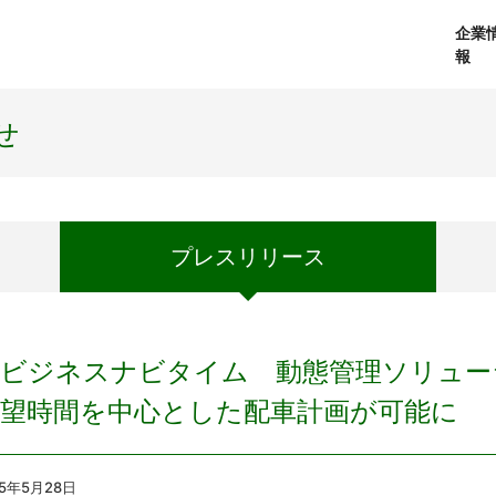
企業
報
経営理念
個人向けサービス
会社概要
プレスリリース
社長メッセージ
法人向けサービス
おしらせ
コアテクノロジ
せ
プレス
リリース
ビジネスナビタイム 動態管理ソリュー
希望時間を中心とした配車計画が可能に
15年5月28日