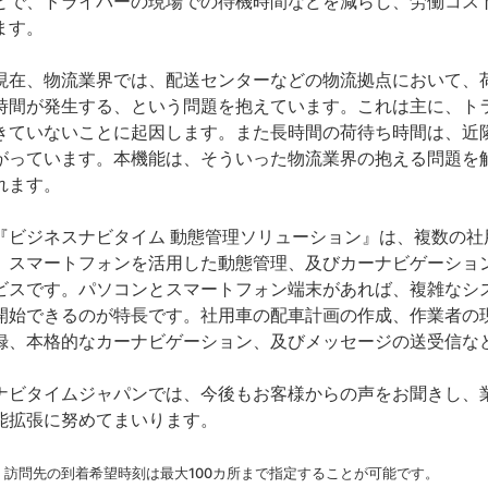
とで、ドライバーの現場での待機時間などを減らし、労働コス
ます。
在、物流業界では、配送センターなどの物流拠点において、
時間が発生する、という問題を抱えています。これは主に、ト
きていないことに起因します。また長時間の荷待ち時間は、近
がっています。本機能は、そういった物流業界の抱える問題を
れます。
ビジネスナビタイム 動態管理ソリューション』は、複数の社
、スマートフォンを活用した動態管理、及びカーナビゲーショ
ビスです。パソコンとスマートフォン端末があれば、複雑なシ
開始できるのが特長です。社用車の配車計画の作成、作業者の
録、本格的なカーナビゲーション、及びメッセージの送受信な
ビタイムジャパンでは、今後もお客様からの声をお聞きし、
能拡張に努めてまいります。
1 訪問先の到着希望時刻は最大100カ所まで指定することが可能です。