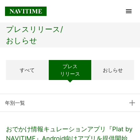
プレスリリース/
トップページ
おしらせ
企業情報
プレス
すべて
おしらせ
経営理念
リリース
会社概要
年別一覧
社長メッセージ
コアテクノロジー
おでかけ情報キュレーションアプリ『Plat by
プレスリリース
NAVITIME』Android向けアプリを提供開始