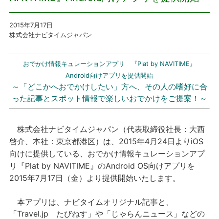
プレスリリース
2015
年7
月17
日
株式会社ナビタイムジャパン
おしらせ
おでかけ情報キュレーションアプリ 『Plat by NAVITIME』
サービス
Android向けアプリを提供開始
～
「どこかへおでかけしたい」方へ、その人の嗜好に合
った記事とスポット情報で楽しいおでかけをご提案！
～
個人向けサービス
法人向けサービス
株式会社ナビタイムジャパン（代表取締役社長：大西
啓介、本社：東京都港区）は、2015年4月24日よりiOS
採用情報
向けに提供している、おでかけ情報キュレーションアプ
リ『Plat by NAVITIME』のAndroid OS向けアプリを
English
2015年7月17日（金）より提供開始いたします。
本アプリは、ナビタイムオリジナル記事と、
「Travel.jp たびねす」や「じゃらんニュース」などの