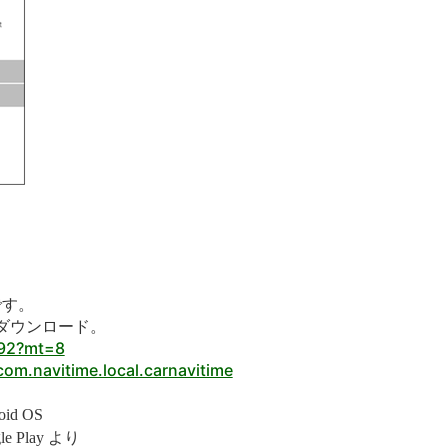
です。
』をダウンロード。
992?mt=8
com.navitime.local.carnavitime
oid OS
le Play
より