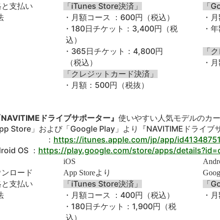
iTunes Store
Go
格と支払い
「
決済」
「
600
法
・月額コース ：
円（税込）
・月
180
3,400
・
日チケット：
円（税
・年
込）
365
4,800
・
日チケット：
円
「ク
（税込）
・月
「クレジットカード決済」
500
・月額：
円（税抜）
NAVITIMEドライブサポーター』
使いやすい人気モデルのカ
pp Store」および「Google Play」より『NAVITIME
OS ：
https://itunes.apple.com/jp/app/id413487
roid OS ：
https://play.google.com/store/apps/details?id=
iOS
Andr
ウンロード
App Store
より
Goog
iTunes Store
Go
格と支払い
「
決済」
「
400
法
・月額コース ：
円（税込）
・月
180
1,900
・
日チケット：
円（税
込）