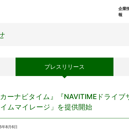
企業
報
経営理念
個人向けサービス
会社概要
プレスリリース
社長メッセージ
法人向けサービス
おしらせ
コアテクノロジ
せ
プレス
リリース
カーナビタイム』『NAVITIMEドライ
タイムマイレージ」を提供開始
15年8月6日