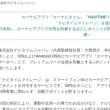
式会社ナビタイムジャパン
カーナビアプリ『カーナビタイム』『NAVITIM
「ナビタイムマイレージ」を提
日本初
、カーナビアプリで渋滞を回避するほどにポイントが
※1
携～
式会社ナビタイムジャパン（代表取締役社長：大西啓介、本社：
木）より、iOSおよびAndroid OS向けカーナビアプリ『カーナ
ポーター』にて、プレミアムコース会員を対象とする
ポイン
※2
始いたします。
ナビタイムマイレージ」は、スマートフォン向けカーナビア
てポイントを付与するサービスです。GPSをオンにし、アプリ
利用有無に関わらず、自動でポイントが貯まります
。
※3
回の対応により、通勤や近所への車でのお出かけなど、ナビ
、本サービスはアプリを起動するだけでポイントが貯まる仕組