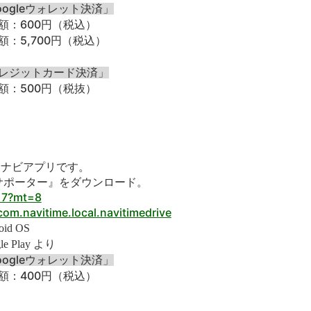
ogle
ウォレット決済」
600
額：
円（税込）
5,700
額：
円（税込）
レジットカード決済」
500
額：
円（税抜）
ーナビアプリです。
ドライブサポーター』をダウンロード。
517?mt=8
com.navitime.local.navitimedrive
oid OS
le Play
より
ogle
ウォレット決済」
400
額：
円（税込）