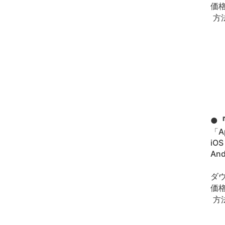
価
方
●『
「A
i
And
ダ
価
方