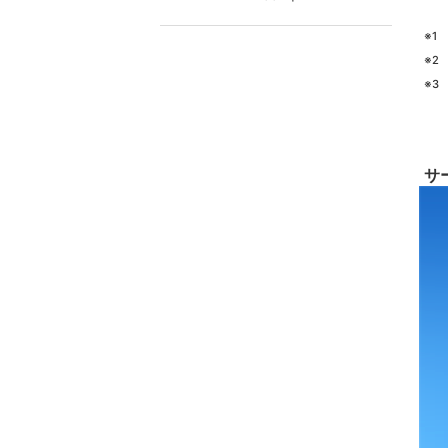
※1
※2
※3
サ