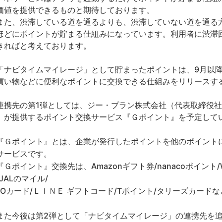
価値を提供できるものと期待しております。
た、渋滞している道を通るよりも、渋滞していない道を通る
ほどにポイントが貯まる仕組みになっています。利用者に渋滞
きればと考えております。
ナビタイムマイレージ」として貯まったポイントは、9月以降
買い物などに便利なポイントに交換できる仕組みをリリースす
携先の第1弾としては、ジー・プラン株式会社（代表取締役社
）が提供するポイント交換サービス『Ｇポイント』を予定して
Ｇポイント』とは、企業が発行したポイントを他のポイント
サービスです。
Ｇポイント』交換先は、Amazonギフト券/nanacoポイント/W
JALのマイル/
UOカード/ＬＩＮＥ ギフトコード/Tポイント/タリーズカードなど
。
た今後は第2弾として「ナビタイムマイレージ」の連携先を追