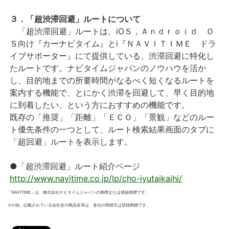
３．「超渋滞回避」ルートについて
「超渋滞回避」ルートは、iOＳ，Ａｎｄｒｏｉｄ Ｏ
Ｓ向け『カーナビタイム』とi『ＮＡＶＩＴＩＭＥ ドラ
イブサポーター』にて提供している、渋滞回避に特化し
たルートです。ナビタイムジャパンのノウハウを活か
し、目的地までの所要時間がなるべく短くなるルートを
案内する機能で、とにかく渋滞を回避して、早く目的地
に到着したい、という方におすすめの機能です。
既存の「推奨」「距離」「ＥＣＯ」「景観」などのルー
ト優先条件の一つとして、ルート検索結果画面のタブに
「超回避」ルートを表示します。
●「超渋滞回避」ルート紹介ページ
http://www.navitime.co.jp/lp/cho-jyutaikaihi/
「NAVITIME」は、株式会社ナビタイムジャパンの商標または登録商標です。
その他、記載されている会社名や商品名等は、各社の商標又は登録商標です。