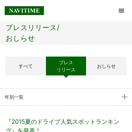
プレスリリース/
トップページ
おしらせ
企業情報
プレス
すべて
おしらせ
経営理念
リリース
会社概要
年別一覧
社長メッセージ
コアテクノロジー
『2015夏のドライブ人気スポットランキン
プレスリリース
グ』を発表！