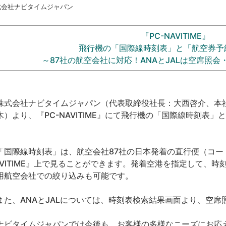
式会社ナビタイムジャパン
『PC-NAVITIME』
飛行機の「国際線時刻表」と「航空券予
～87社の航空会社に対応！ANAとJALは空席照
式会社ナビタイムジャパン（代表取締役社長：大西啓介、本社：
木）より、『PC-NAVITIME』にて飛行機の「国際線時刻表
。
国際線時刻表」は、航空会社87社の日本発着の直行便（コード
AVITIME』上で見ることができます。発着空港を指定して、
用航空会社での絞り込みも可能です。
た、ANAとJALについては、時刻表検索結果画面より、空席
ビタイムジャパンでは今後も、お客様の多様なニーズにお応