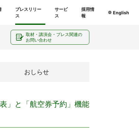
情
プレスリリー
サービ
採用情
English
ス
ス
報
ー
取材・講演会・プレス関連の
お問い合わせ
おしらせ
時刻表」と「航空券予約」機能