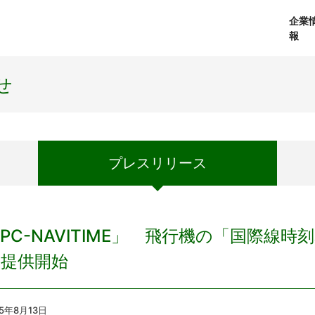
企業
報
経営理念
個人向けサービス
会社概要
プレスリリース
社長メッセージ
法人向けサービス
おしらせ
コアテクノロジ
せ
プレス
リリース
PC-NAVITIME」 飛行機の「国際線
を提供開始
5
年8
月13
日