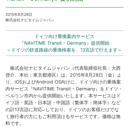
プレスリリース
2015年8月28日
株式会社ナビタイムジャパン
おしらせ
ドイツ向け乗換案内サービス
サービス
『NAVITIME Transit - Germany』提供開始
～ドイツの鉄道路線の乗換検索を、13言語で行えます～
個人向けサービス
株式会社ナビタイムジャパン（代表取締役社長：大西
法人向けサービス
啓介、本社：東京都港区）は、2015年8月28日（金）よ
り、iOSおよびAndroid OS向けに、ドイツ向けの乗換案
採用情報
内サービス『NAVITIME Transit - Germany』をドイツ・
ベルリン市内から提供開始いたします。本サービスはド
イツ語・英語・日本語・中国語（繁体字・簡体字）など
English
の計13言語に対応
しており、ドイツのお客様だけでな
※1
く旅行者の方にもご利用頂けるサービスです。価格は無
料です。