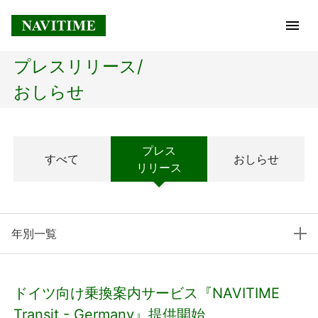
プレスリリース/
トップページ
おしらせ
企業情報
プレス
すべて
おしらせ
経営理念
リリース
会社概要
年別一覧
社長メッセージ
コアテクノロジー
ドイツ向け乗換案内サービス『NAVITIME
プレスリリース
Transit - Germany』提供開始