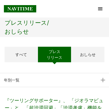
プレスリリース/
トップページ
おしらせ
企業情報
プレス
すべて
おしらせ
経営理念
リリース
会社概要
年別一覧
社長メッセージ
コアテクノロジー
『ツーリングサポーター』、 「ジオラマビュ
プレスリリース
ー」と、「超渋滞回避」「渋滞考慮」機能を