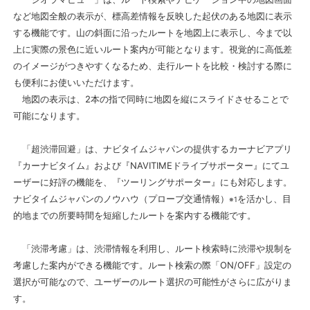
など地図全般の表示が、標高差情報を反映した起伏のある地図に表示
する機能です。山の斜面に沿ったルートを地図上に表示し、今まで以
上に実際の景色に近いルート案内が可能となります。視覚的に高低差
のイメージがつきやすくなるため、走行ルートを比較・検討する際に
も便利にお使いいただけます。
地図の表示は、2本の指で同時に地図を縦にスライドさせることで
可能になります。
「超渋滞回避」は、ナビタイムジャパンの提供するカーナビアプリ
『カーナビタイム』および『NAVITIMEドライブサポーター』にてユ
ーザーに好評の機能を、『ツーリングサポーター』にも対応します。
ナビタイムジャパンのノウハウ（プローブ交通情報）
を活かし、目
※1
的地までの所要時間を短縮したルートを案内する機能です。
「渋滞考慮」は、渋滞情報を利用し、ルート検索時に渋滞や規制を
考慮した案内ができる機能です。ルート検索の際「ON/OFF」設定の
選択が可能なので、ユーザーのルート選択の可能性がさらに広がりま
す。