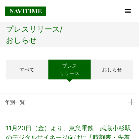
プレスリリース/
トップページ
おしらせ
企業情報
プレス
すべて
おしらせ
経営理念
リリース
会社概要
年別一覧
社長メッセージ
コアテクノロジー
11月20日（金）より、東急電鉄 武蔵小杉駅
プレスリリース
のデジタルサイネージ向けに「時刻表・先着