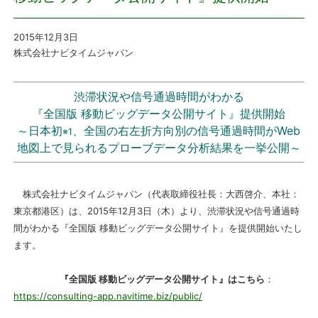
プレスリリース
2015年12月3日
株式会社ナビタイムジャパン
おしらせ
渋滞状況や信号通過時間がわかる
サービス
『全国版 移動ビッグデータ公開サイト』提供開始
～日本初
、全国の右左折方向別の信号通過時間がWeb
※1
個人向けサービス
地図上で見られるプローブデータ分析結果を一挙公開～
法人向けサービス
株式会社ナビタイムジャパン（代表取締役社長：大西啓介、本社：
東京都港区）は、2015年12月3日（木）より、渋滞状況や信号通過時
採用情報
間がわかる『全国版 移動ビッグデータ公開サイト』を提供開始いたし
ます。
English
『全国版 移動ビッグデータ公開サイト』
はこちら
：
https://consulting-app.navitime.biz/public/