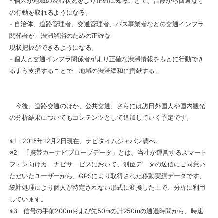
- 個人が地域の渋滞状況をより正確に知ることで、普段から回避など
の行動を取れるようになる。
- 自治体、道路管理者、交通管理者、バス事業者などの交通インフラ
関係者が、渋滞解消のための正確な
現状把握ができるようになる。
- 個人と交通インフラ関係者がより正確な渋滞情報をもとに行動でき
るよう支援することで、地域の渋滞緩和に貢献する。
今後、道路交通のほか、公共交通、さらには訪日外国人や国内観光
の分析結果についてもコンテンツとして追加していく予定です。
※1 2015年12月2日現在、ナビタイムジャパン調べ。
※2 「携帯カーナビプローブデータ」とは、当社が運営するスマート
フォン向けカーナビサービスにおいて、測位データの送信にご同意い
ただいたユーザーから、GPSにより取得された移動実績データです。
統計処理により個人が特定されない形式に変換した上で、分析に利用
しています。
※3 信号の手前200mおよび先50mの計250mの通過時間から、時速