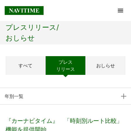
プレスリリース/
トップページ
おしらせ
企業情報
プレス
すべて
おしらせ
経営理念
リリース
会社概要
年別一覧
社長メッセージ
コアテクノロジー
『カーナビタイム』 「時刻別ルート比較」
プレスリリース
機能を提供開始