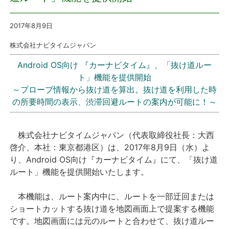
プレスリリース
2017年8月9
日
株式会社ナビタイムジャパン
おしらせ
Android OS向け 『カーナビタイム』、「抜け道ルー
サービス
ト」機能を提供開始
～プローブ情報から抜け道を算出。抜け道を利用した時
の所要時間の表示、渋滞回避ルートの案内が可能に！～
個人向けサービス
法人向けサービス
株式会社ナビタイムジャパン（代表取締役社長：大西
啓介、本社：東京都港区）は、2017年8月9日（水）よ
採用情報
り、Android OS向け『カーナビタイム』にて、「抜け道
ルート」機能を提供開始いたします。
English
本機能は、ルート案内中に、ルートを一部迂回または
ショートカットする抜け道を地図画面上で提案する機能
です。地図画面には元のルートと合わせて、抜け道ルー