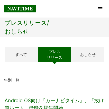
プレスリリース/
トップページ
おしらせ
企業情報
プレス
すべて
おしらせ
経営理念
リリース
会社概要
年別一覧
社長メッセージ
コアテクノロジー
Android OS向け『カーナビタイム』、「抜け
プレスリリース
道ルート」機能を提供開始