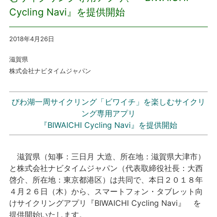
Cycling Navi』を提供開始
プレスリリース
2018年4月26
日
おしらせ
滋賀県
サービス
株式会社ナビタイムジャパン
個人向けサービス
びわ湖一周サイクリング「ビワイチ」を楽しむサイクリ
ング専用アプリ
法人向けサービス
『BIWAICHI Cycling Navi』を提供開始
採用情報
滋賀県（知事：三日月 大造、所在地：滋賀県大津市）
と株式会社ナビタイムジャパン（代表取締役社長：大西
English
啓介、所在地：東京都港区）は共同で、本日２０１８年
４月２６日（木）から、スマートフォン・タブレット向
けサイクリングアプリ『BIWAICHI Cycling Navi』 を
提供開始いたします。