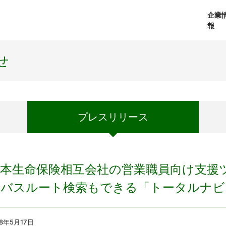
企業
報
経営理念
個人向けサービス
会社概要
プレスリリース
社長メッセージ
法人向けサービス
おしらせ
コアテクノロジ
せ
プレス
リリース
日本生命保険相互会社の営業職員向け支援
のバスルート検索もできる「トータルナビ
18年5月17
日