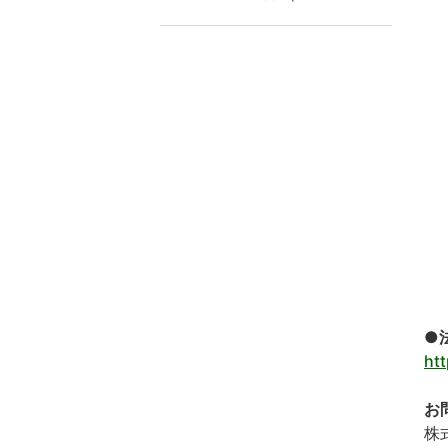
●
htt
お
株