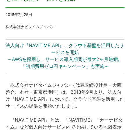
プレスリリース
2018年7月25
日
株式会社ナビタイムジャパン
おしらせ
サービス
法人向け『NAVITIME API』、クラウド基盤を活用したサ
ービスを開始
個人向けサービス
～AWSを採用し、サービス導入期間が最大2ヶ月短縮。
「初期費用ゼロ円キャンペーン」も実施～
法人向けサービス
株式会社ナビタイムジャパン（代表取締役社長：大西
採用情報
啓介、本社：東京都港区）は、2018年9月より、法人向
け『NAVITIME API』において、クラウド基盤を活用した
English
サービスの提供を開始いたします。
『NAVITIME API』とは、『NAVITIME』『カーナビタ
イム』など個人向けサービス内で提供している地図表示