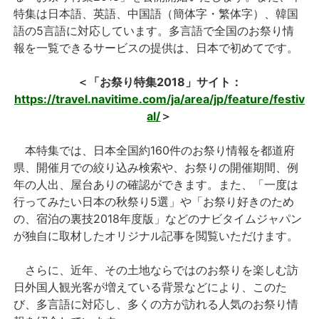
特集は日本語、英語、中国語（簡体字・繁体字）、韓国
語の5言語に対応しています。多言語で全国のお祭り情
報を一覧できるサービスの提供は、日本で初めてです。
＜「お祭り特集2018」サイト：
https://travel.navitime.com/ja/area/jp/feature/festiv
al/
＞
本特集では、日本全国約160件のお祭り情報を都道府
県、開催月での絞り込み検索や、お祭りの開催期間、例
年の人出、屋台ありの確認ができます。また、「一度は
行ってみたい日本の秋祭り5選」や「お祭り好きのため
の、宿泊の裏技2018年度版」などのナビタイムジャパン
が独自に取材したオリジナル記事を閲覧いただけます。
さらに、近年、その土地ならではのお祭りを楽しむ訪
日外国人観光客が増えている背景などにより、このた
び、多言語に対応し、多くの方が訪れる人気のお祭り情