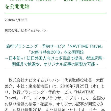
を公開開始
プレスリリース
2018年7月25
日
おしらせ
株式会社ナビタイムジャパン
サービス
旅行プランニング・予約サービス『NAVITIME Travel』
個人向けサービス
「お祭り特集2018」を公開開始
～日本初
！訪日外国人向けに多言語で提供。都道府県・
※1
法人向けサービス
開催月で検索や、オリジナル記事の閲覧が可能～
採用情報
株式会社ナビタイムジャパン（代表取締役社長：大西
啓介、本社：東京都港区）は、2018年7月25日（水）よ
English
り、旅行プランニング・予約サービス『NAVITIME
Travel』（PC、スマホブラウザ、アプリ）にて、全国の
お祭り情報の検索・確認や、オリジナル記事が閲覧でき
る「お祭り特集2018」を公開開始いたします。また、本