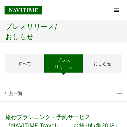
プレスリリース/
トップページ
おしらせ
企業情報
プレス
すべて
おしらせ
経営理念
リリース
会社概要
年別一覧
社長メッセージ
コアテクノロジー
旅行プランニング・予約サービス
プレスリリース
『NAVITIME Travel』、「お祭り特集2018」