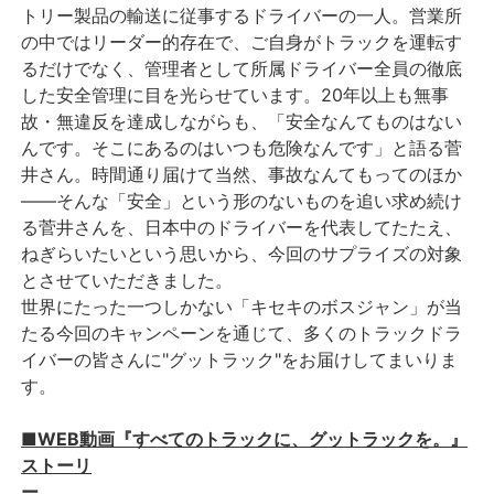
トリー製品の輸送に従事するドライバーの一人。営業所
の中ではリーダー的存在で、ご自身がトラックを運転す
るだけでなく、管理者として所属ドライバー全員の徹底
した安全管理に目を光らせています。20年以上も無事
故・無違反を達成しながらも、「安全なんてものはない
んです。そこにあるのはいつも危険なんです」と語る菅
井さん。時間通り届けて当然、事故なんてもってのほか
――そんな「安全」という形のないものを追い求め続け
る菅井さんを、日本中のドライバーを代表してたたえ、
ねぎらいたいという思いから、今回のサプライズの対象
とさせていただきました。
世界にたった一つしかない「キセキのボスジャン」が当
たる今回のキャンペーンを通じて、多くのトラックドラ
イバーの皆さんに"グットラック"をお届けしてまいりま
す。
■WEB動画『すべてのトラックに、グットラックを。』
ストーリ
ー