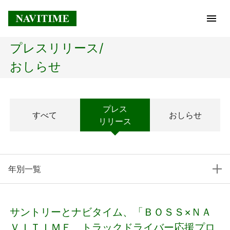
プレスリリース/
トップページ
おしらせ
企業情報
プレス
すべて
おしらせ
経営理念
リリース
会社概要
年別一覧
社長メッセージ
コアテクノロジー
サントリーとナビタイム、「ＢＯＳＳ×ＮＡ
プレスリリース
ＶＩＴＩＭＥ トラックドライバー応援プロ