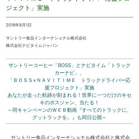
ジェクト」実施
プレスリリース
2018年8月1
日
おしらせ
サントリー食品インターナショナル株式会社
サービス
株式会社ナビタイムジャパン
個人向けサービス
サントリーコーヒー「BOSS」とナビタイム「トラック
カーナビ」、
法人向けサービス
「ＢＯＳＳ×ＮＡＶＩＴＩＭＥ トラックドライバー応
援プロジェクト」実施
採用情報
あなたが走った軌跡が刻まれる！
世界に一つだけのキセ
キのボスジャン、当たる！
～同キャンペーンのＷＥＢ動画『すべてのトラックに、
English
グットラックを。』も同日公開～
サントリー食品インターナショナル株式会社と株式会