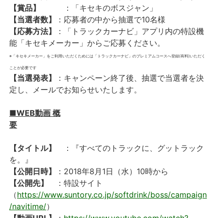
【賞品】
：「キセキのボスジャン」
【当選者数】
：応募者の中から抽選で10名様
【応募方法】
：「トラックカーナビ」アプリ内の特設機
能「キセキメーカー」からご応募ください。
※「キセキメーカー」をご利用いただくためには「トラックカーナビ」のプレミアムコースへ登録(有料)いただく
ことが必要です
【当選発表】
：キャンペーン終了後、抽選で当選者を決
定し、メールでお知らせいたします。
■WEB動画 概
要
【タイトル】
：『すべてのトラックに、グットラック
を。』
【公開日時】
：2018年8月1日（水）10時から
【公開先】
：特設サイト
（
https://www.suntory.co.jp/softdrink/boss/campaign
/navitime/
）