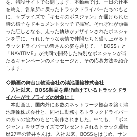
を、特設サイトで公開します。本動画では、一日の仕事
を終え、営業所に戻ったトラックドライバーたちのもと
に、サプライズで「キセキのボスジャン」が届けられた
時の様子をドキュメントタッチで描写。それぞれが頑張
った証しとなる、走った軌跡がデザインされたボスジャ
ンを手に、うれしそうな表情で仲間たちと盛り上がるト
ラックドライバーの皆さんの姿を通じて、「BOSS」と
「NAVITIME」が共同で開発した特別なボスジャンが当
たるキャンペーンのメッセージと、その応募方法を紹介
します。
◇
動画の舞台は物流会社の鴻池運輸株式会社
入社以来、BOSS製品を運び続けているトラックドラ
イバーがサプライズの対象に！
本動画は、国内外に多数のネットワーク拠点を築く鴻
池運輸株式会社と、同社に勤務するトラックドライバー
の方々の協力のもとで制作されました。中でも、「ボス
ジャン」をサプライズでプレゼントされるトラック運転
歴27年の菅井さんは、入社以来、BOSSをはじめ、サン