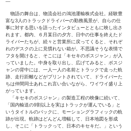
物語の舞台は、物流会社の鴻池運輸株式会社。経験豊
富な3人のトラックドライバーの勤務風景が、自らの仕
事に対する思いを語ったインタビューとともに映し出さ
れます。都内、６月某日の夕方、日中の仕事を終えたド
ライバーたちが、続々と営業所に戻ってくると、それぞ
れのデスクの上に見慣れない箱が。不思議そうな表情で
フタを開けると、そこには「キセキのボスジャン」が入
っていました。中身を取り出し、広げてみると、ボスジ
ャンの背中には、一人一人の名前とトラックで走った軌
跡、走行距離などがプリントされていて、ドライバーた
ちは仲間同士あれこれ言い合いながら、ワイワイ盛り上
がっています。
「キセキのボスジャン」の製造工程の映像に続いて、
「国内輸送の9割以上を実はトラックが運んでいる」と
いうタイトルのバックに、モーショングラフィックの軌
跡が出現。軌跡はどんどん増幅して、日本地図を形成
し、そこに「トラックって、日本のキセキだ。」という