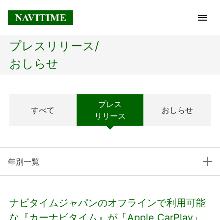
プレスリリース/
トップページ
おしらせ
企業情報
プレス
すべて
おしらせ
経営理念
リリース
会社概要
年別一覧
社長メッセージ
コアテクノロジー
ナビタイムジャパンのオフラインで利用可能
プレスリリース
な『カーナビタイム』が「Apple CarPlay」