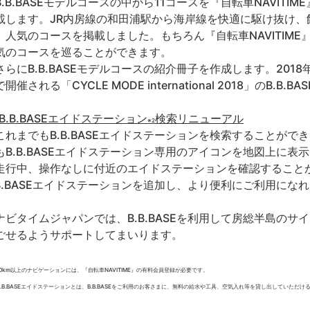
.B.BASEモデルコースの中から11コースを『自転車NAVIT
載します。JR内房線の和田浦駅から海岸線を快適に駆け抜け、
、人気のコースを掲載しました。もちろん『自転車NAVITIME
気のコースを巡ることができます。
らにB.B.BASEモデルコースの紹介冊子を作成します。2018
開催される「CYCLE MODE international 2018」のB.
)B.B.BASEエイドステーション
検索リニューアル
※2
れまでもB.B.BASEエイドステーションを検索することがで
もB.B.BASEエイドステーション専用のアイコンを地図上に
走行中、操作なしに付近のエイドステーションを確認すること
.B.BASEエイドステーションを追加し、より便利にご利用にな
ビタイムジャパンでは、B.B.BASEを利用して房総半島のサ
ごせるようサポートしてまいります。
10km以上のナビゲーションには、『自転車NAVITIME』の有料会員登録が必要です。
B.B.BASEエイドステーションとは、B.B.BASEをご利用のお客さまに、無料の給水や工具、空気入れ等を貸し出していただけ