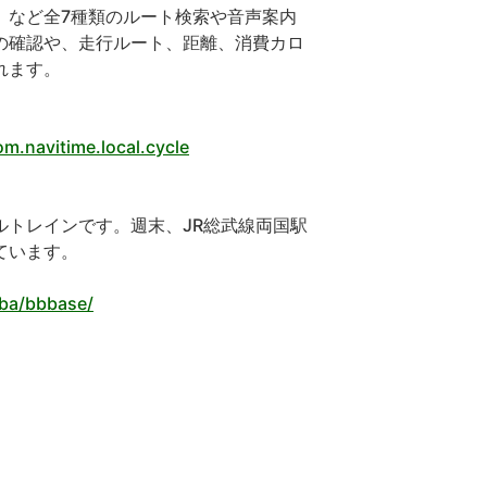
」など全7種類のルート検索や音声案内
の確認や、走行ルート、距離、消費カロ
れます。
m.navitime.local.cycle
トレインです。週末、JR総武線両国駅
ています。
iba/bbbase/