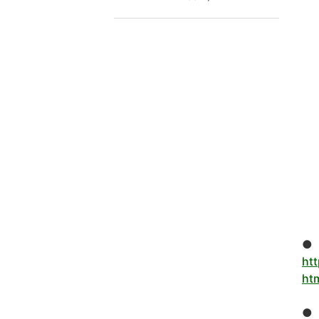
●
htt
ht
●