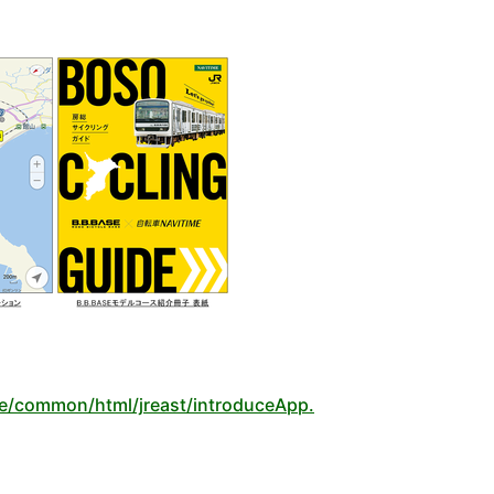
ジ】
age/common/html/jreast/introduceApp.