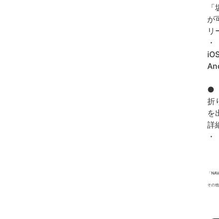
「
が
リ
・
iOS
An
●
折
を
詳
・
「NA
その他