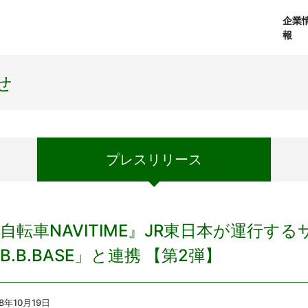
企業
報
経営理念
個人向けサービス
会社概要
プレスリリース
社長メッセージ
法人向けサービス
おしらせ
コアテクノロジ
せ
プレス
リリース
自転車NAVITIME』JR東日本が運行す
B.B.BASE」と連携 【第2弾】
18年10月19
日