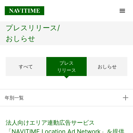
プレスリリース/
トップページ
おしらせ
企業情報
プレス
すべて
おしらせ
経営理念
リリース
会社概要
年別一覧
社長メッセージ
コアテクノロジー
法人向けエリア連動広告サービス
プレスリリース
「NAVITIME Location Ad Network」を提供