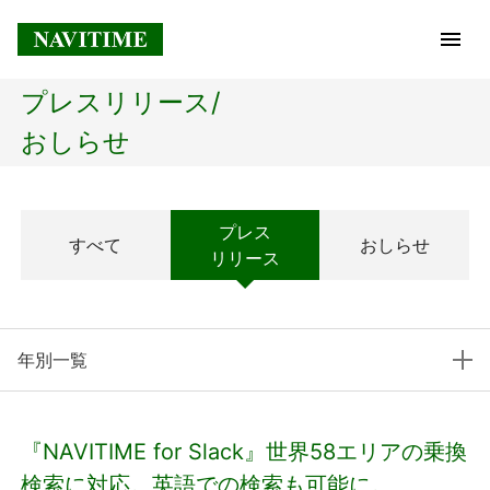
プレスリリース/
トップページ
おしらせ
企業情報
プレス
すべて
おしらせ
経営理念
リリース
会社概要
年別一覧
社長メッセージ
コアテクノロジー
『NAVITIME for Slack』世界58エリアの乗換
プレスリリース
検索に対応。英語での検索も可能に。