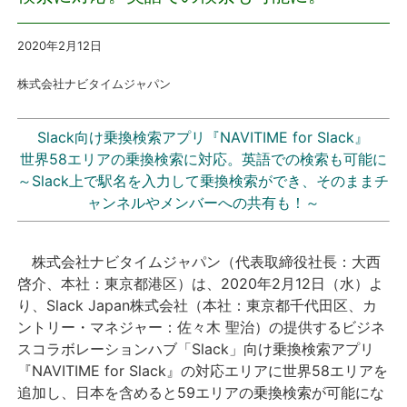
プレスリリース
2020年2月12日
株式会社ナビタイムジャパン
おしらせ
サービス
Slack向け乗換検索アプリ『NAVITIME for Slack』
世界58エリアの乗換検索に対応。英語での検索も可能に
～Slack上で駅名を入力して乗換検索ができ、そのままチ
個人向けサービス
ャンネルやメンバーへの共有も！～
法人向けサービス
株式会社ナビタイムジャパン（代表取締役社長：大西
採用情報
啓介、本社：東京都港区）は、2020年2月12日（水）よ
り、Slack Japan株式会社（本社：東京都千代田区、カ
ントリー・マネジャー：佐々木 聖治）の提供するビジネ
English
スコラボレーションハブ「Slack」向け乗換検索アプリ
『NAVITIME for Slack』の対応エリアに世界58エリアを
追加し、日本を含めると59エリアの乗換検索が可能にな