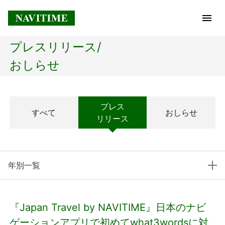
プレスリリース/
トップページ
おしらせ
企業情報
プレス
すべて
おしらせ
経営理念
リリース
会社概要
年別一覧
社長メッセージ
コアテクノロジー
『Japan Travel by NAVITIME』日本のナビ
プレスリリース
ゲーションアプリで初めてwhat3wordsに対