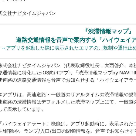
式会社ナビタイムジャパン
『渋滞情報マップ』
道路交通情報を音声で案内する「ハイウェイ
～アプリを起動した際に表示されたエリアの、規制や通行止
式会社ナビタイムジャパン（代表取締役社長：大西啓介、本
交通情報に特化した
iOS
向けアプリ『渋滞情報マップ
by NAVIT
速道路の道路交通情報を音声でお知らせする「ハイウェイアラ
アプリは、高速道路・一般道のリアルタイムの渋滞情報や規
速道路の渋滞情報はデフォルメした渋滞マップ上にて、一般道
して表示しています。
ハイウェイアラート」機能は、アプリ起動時に、表示された
生
/
解除や、ランプ
/
入口
/
出口の閉鎖情報を、音声でお知らせす