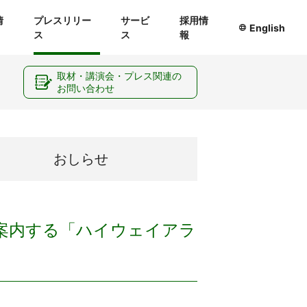
情
プレスリリー
サービ
採用情
English
ス
ス
報
ー
取材・講演会・プレス関連の
お問い合わせ
おしらせ
案内する「ハイウェイアラ