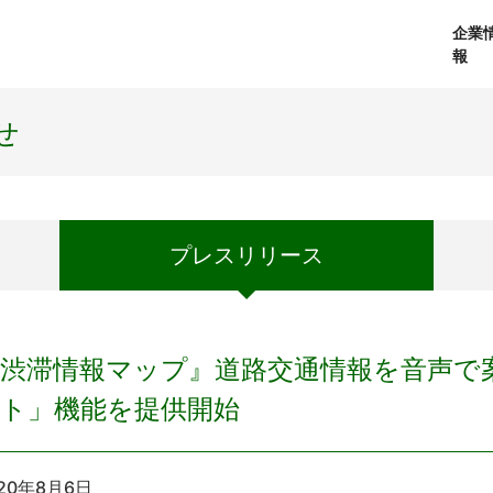
企業
報
経営理念
個人向けサービス
会社概要
プレスリリース
社長メッセージ
法人向けサービス
おしらせ
コアテクノロジ
せ
プレス
リリース
『渋滞情報マップ』道路交通情報を音声で
ート」機能を提供開始
20年8月6日