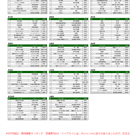
※12/15追記：県内移動ランキング 茨城県1位の「イーアスつくば」のジャンルに誤りがありましたので、訂正さ