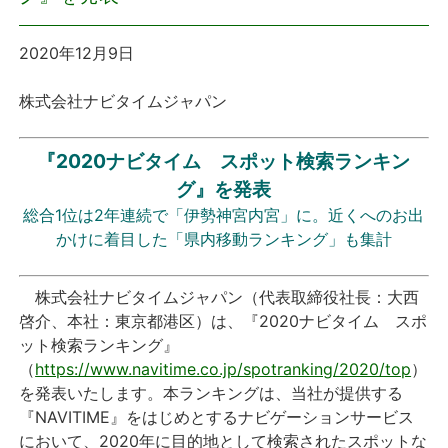
プレスリリース
2020年12月9日
おしらせ
株式会社ナビタイムジャパン
サービス
『2020ナビタイム スポット検索ランキン
グ』を発表
個人向けサービス
総合1位は2年連続で「伊勢神宮内宮」に。近くへのお出
かけに着目した「県内移動ランキング」も集計
法人向けサービス
株式会社ナビタイムジャパン（代表取締役社長：大西
採用情報
啓介、本社：東京都港区）は、『2020ナビタイム スポ
ット検索ランキング』
English
（
https://www.navitime.co.jp/spotranking/2020/top
）
を発表いたします。本ランキングは、当社が提供する
『NAVITIME』をはじめとするナビゲーションサービス
において、2020年に目的地として検索されたスポットな