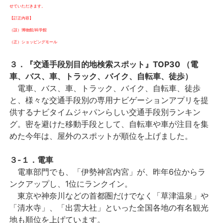
せていただきます。
【訂正内容】
（誤）博物館/科学館
（正）ショッピングモール
３．『交通手段別目的地検索スポット』TOP30 （電
車、バス、車、トラック、バイク、自転車、徒歩）
電車、バス、車、トラック、バイク、自転車、徒歩
と、様々な交通手段別の専用ナビゲーションアプリを提
供するナビタイムジャパンらしい交通手段別ランキン
グ。密を避けた移動手段として、自転車や車が注目を集
めた今年は、屋外のスポットが順位を上げました。
３-１．電車
電車部門でも、「伊勢神宮内宮」が、昨年
6
位からラ
ンクアップし、
1
位にランクイン。
東京や神奈川などの首都圏だけでなく「草津温泉」や
「清水寺」、「出雲大社」といった全国各地の有名観光
地も順位を上げています。