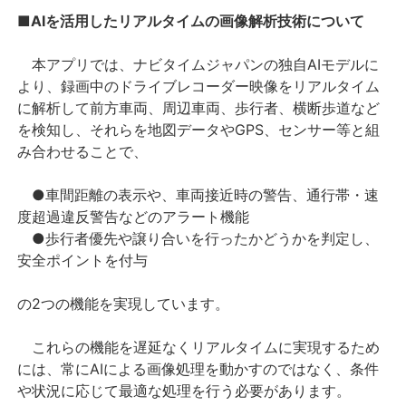
■
AI
を活用したリアルタイムの画像解析技術について
本アプリでは、ナビタイムジャパンの独自
AI
モデルに
より、録画中のドライブレコーダー映像をリアルタイム
に解析して前方車両、周辺車両、歩行者、横断歩道など
を検知し、それらを地図データや
GPS
、センサー等と組
み合わせることで、
●車間距離の表示や、車両接近時の警告、通行帯・速
度超過違反警告などのアラート機能
●歩行者優先や譲り合いを行ったかどうかを判定し、
安全ポイントを付与
の2つの機能を実現しています。
これらの機能を遅延なくリアルタイムに実現するため
には、常に
AI
による画像処理を動かすのではなく、条件
や状況に応じて最適な処理を行う必要があります。