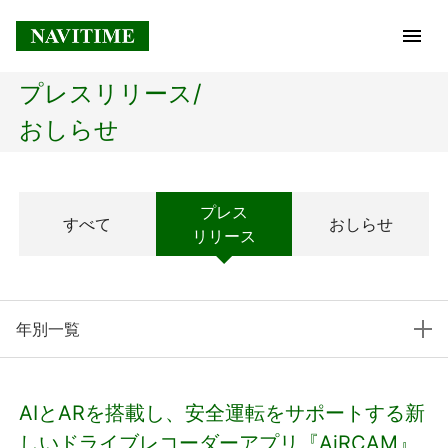
プレスリリース/
トップページ
おしらせ
企業情報
プレス
すべて
おしらせ
経営理念
リリース
会社概要
年別一覧
社長メッセージ
コアテクノロジー
AIとARを搭載し、安全運転をサポートする新
プレスリリース
しいドライブレコーダーアプリ『AiRCAM』