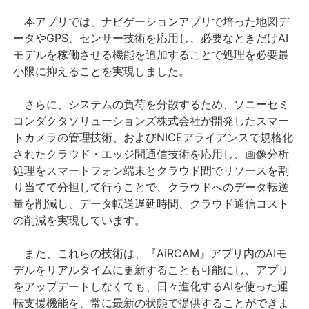
本アプリでは、ナビゲーションアプリで培った地図デ
ータや
GPS
、センサー技術を応用し、必要なときだけ
AI
モデルを稼働させる機能を追加することで処理を必要最
小限に抑えることを実現しました。
さらに、システムの負荷を分散するため、ソニーセミ
コンダクタソリューションズ株式会社が開発したスマー
トカメラの管理技術、および
NICE
アライアンスで規格化
されたクラウド・エッジ間通信技術を応用し、画像分析
処理をスマートフォン端末とクラウド間でリソースを割
り当てて分担して行うことで、クラウドへのデータ転送
量を削減し、データ転送遅延時間、クラウド通信コスト
の削減を実現しています。
また、これらの技術は、『
AiRCAM
』アプリ内の
AI
モ
デルをリアルタイムに更新することも可能にし、アプリ
をアップデートしなくても、日々進化する
AI
を使った運
転支援機能を、常に最新の状態で提供することができま