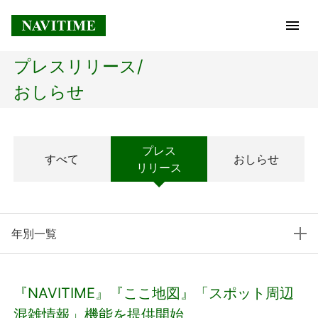
プレスリリース/
トップページ
おしらせ
企業情報
プレス
すべて
おしらせ
経営理念
リリース
会社概要
年別一覧
社長メッセージ
コアテクノロジー
『NAVITIME』『ここ地図』「スポット周辺
プレスリリース
混雑情報」機能を提供開始