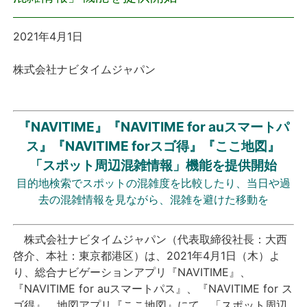
プレスリリース
2021年4月1日
おしらせ
株式会社ナビタイムジャパン
サービス
『NAVITIME』『NAVITIME for auスマートパ
個人向けサービス
ス』『NAVITIME forスゴ得』『ここ地図』
「スポット周辺混雑情報」機能を提供開始
法人向けサービス
目的地検索でスポットの混雑度を比較したり、当日や過
去の混雑情報を見ながら、混雑を避けた移動を
採用情報
株式会社ナビタイムジャパン（代表取締役社長：大西
English
啓介、本社：東京都港区）は、
2021
年4月1日（木）よ
り、総合ナビゲーションアプリ『
NAVITIME
』、
『
NAVITIME for au
スマートパス』、『
NAVITIME for
ス
ゴ得』、地図アプリ『ここ地図』にて、「スポット周辺