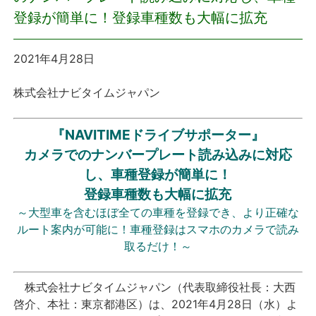
登録が簡単に！登録車種数も大幅に拡充
プレスリリース
2021年4月28日
おしらせ
株式会社ナビタイムジャパン
サービス
『NAVITIMEドライブサポーター』
個人向けサービス
カメラでのナンバープレート読み込みに対応
し、車種登録が簡単に！
法人向けサービス
登録車種数も大幅に拡充
～大型車を含むほぼ全ての車種を登録でき、より正確な
採用情報
ルート案内が可能に！車種登録はスマホのカメラで読み
取るだけ！～
English
株式会社ナビタイムジャパン（代表取締役社長：大西
啓介、本社：東京都港区）は、2021年4月28日（水）よ