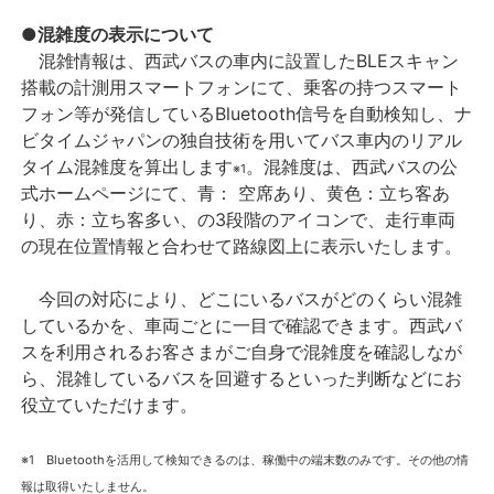
●混雑度の表示について
混雑情報は、西武バスの車内に設置したBLEスキャン
搭載の計測用スマートフォンにて、乗客の持つスマート
フォン等が発信しているBluetooth信号を自動検知し、ナ
ビタイムジャパンの独自技術を用いてバス車内のリアル
タイム混雑度を算出します
。混雑度は、西武バスの公
※1
式ホームページにて、青： 空席あり、黄色：立ち客あ
り、赤：立ち客多い、の3段階のアイコンで、走行車両
の現在位置情報と合わせて路線図上に表示いたします。
今回の対応により、どこにいるバスがどのくらい混雑
しているかを、車両ごとに一目で確認できます。西武バ
スを利用されるお客さまがご自身で混雑度を確認しなが
ら、混雑しているバスを回避するといった判断などにお
役立ていただけます。
※1 Bluetoothを活用して検知できるのは、稼働中の端末数のみです。その他の情
報は取得いたしません。