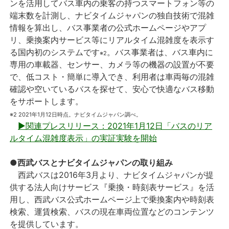
ンを活用してバス車内の乗客の持つスマートフォン等の
端末数を計測し、ナビタイムジャパンの独自技術で混雑
情報を算出し、バス事業者の公式ホームページやアプ
リ、乗換案内サービス等にリアルタイム混雑度を表示す
る国内初のシステムです
。バス事業者は、バス車内に
※2
専用の車載器、センサー、カメラ等の機器の設置が不要
で、低コスト・簡単に導入でき、利用者は車両毎の混雑
確認や空いているバスを探せて、安心で快適なバス移動
をサポートします。
※2 2021年1月12日時点。ナビタイムジャパン調べ。
▶関連プレスリリース：2021年1月12日「バスのリア
ルタイム混雑度表示」の実証実験を開始
●西武バスとナビタイムジャパンの取り組み
西武バスは2016年3月より、ナビタイムジャパンが提
供する法人向けサービス『乗換・時刻表サービス』を活
用し、西武バス公式ホームページ上で乗換案内や時刻表
検索、運賃検索、バスの現在車両位置などのコンテンツ
を提供しています。