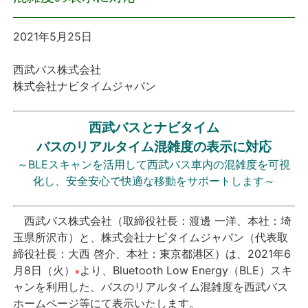
プレスリリース
2021年5月25日
おしらせ
西武バス株式会社
株式会社ナビタイムジャパン
サービス
西武バスとナビタイム
個人向けサービス
バスのリアルタイム混雑度の表示に対応
～BLEスキャンを活用して西武バス車内の混雑度を可視
法人向けサービス
化し、安全安心で快適な移動をサポートします～
採用情報
西武バス株式会社（取締役社長：渡邊 一洋、本社：埼
玉県所沢市）と、株式会社ナビタイムジャパン（代表取
English
締役社長：大西 啓介、本社：東京都港区）は、2021年6
月8日（火）
より、Bluetooth Low Energy（BLE）スキ
※
ャンを利用した、バスのリアルタイム混雑度を西武バス
ホームページ等にて表示いたします。