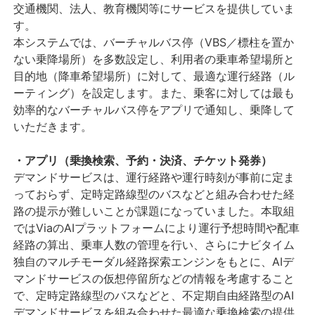
交通機関、法人、教育機関等にサービスを提供していま
す。
本システムでは、バーチャルバス停（VBS／標柱を置か
ない乗降場所）を多数設定し、利用者の乗車希望場所と
目的地（降車希望場所）に対して、最適な運行経路（ル
ーティング）を設定します。また、乗客に対しては最も
効率的なバーチャルバス停をアプリで通知し、乗降して
いただきます。
・アプリ（乗換検索、予約・決済、チケット発券）
デマンドサービスは、運行経路や運行時刻が事前に定ま
っておらず、定時定路線型のバスなどと組み合わせた経
路の提示が難しいことが課題になっていました。本取組
ではViaのAIプラットフォームにより運行予想時間や配車
経路の算出、乗車人数の管理を行い、さらにナビタイム
独自のマルチモーダル経路探索エンジンをもとに、AIデ
マンドサービスの仮想停留所などの情報を考慮すること
で、定時定路線型のバスなどと、不定期自由経路型のAI
デマンドサービスを組み合わせた最適な乗換検索の提供