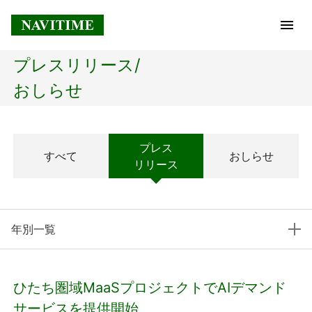
プレスリリース/
トップページ
おしらせ
企業情報
プレス
すべて
おしらせ
経営理念
リリース
会社概要
年別一覧
社長メッセージ
コアテクノロジー
ひたち圏域MaaSプロジェクトでAIデマンド
プレスリリース
サービスを提供開始