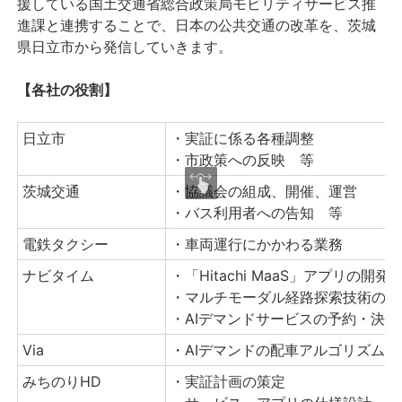
援している国土交通省総合政策局モビリティサービス推
進課と連携することで、日本の公共交通の改革を、茨城
県日立市から発信していきます。
【各社の役割】
日立市
・実証に係る各種調整
・市政策への反映 等
茨城交通
・協議会の組成、開催、運営
・バス利用者への告知 等
電鉄タクシー
・車両運行にかかわる業務
ナビタイム
・「Hitachi MaaS」アプリの開発
・マルチモーダル経路探索技術の提
・AIデマンドサービスの予約・決
Via
・AIデマンドの配車アルゴリズムの
みちのりHD
・実証計画の策定