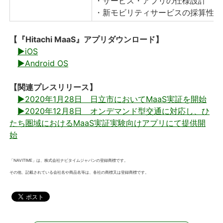
・サービス・アプリの仕様設計
・新モビリティサービスの採算性分
【『Hitachi MaaS』アプリダウンロード】
▶iOS
▶Android OS
【関連プレスリリース】
▶2020年1月28日 日立市においてMaaS実証を開始
▶2020年12月8日 オンデマンド型交通に対応し、ひ
たち圏域におけるMaaS実証実験向けアプリにて提供開
始
「NAVITIME」は、株式会社ナビタイムジャパンの登録商標です。
その他、記載されている会社名や商品名等は、各社の商標又は登録商標です。