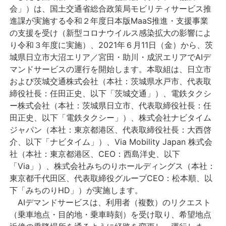
会」）は、国土交通省総合政策局モビリティサービス推
進課が実施する令和２年度日本版MaaS推進・支援事業
の支援を受け（新型コロナウイルス感染拡大の影響によ
り令和３年度に実施）、2021年６月11日（金）から、茨
城県日立市大沼エリア／宮田・助川・成沢エリアでAIデ
マンドサービスの運行を開始します。本取組は、日立市
および茨城交通株式会社（本社：茨城県水戸市、代表取
締役社長：任田正史、以下「茨城交通」）、電鉄タクシ
ー株式会社（本社：茨城県日立市、代表取締役社長：任
田正史、以下「電鉄タクシー」）、株式会社ナビタイム
ジャパン（本社：東京都港区、代表取締役社長：大西啓
介、以下「ナビタイム」）、Via Mobility Japan 株式会
社（本社：東京都港区、CEO：西島洋史、以下
「Via」）、株式会社みちのりホールディングス（本社：
東京都千代田区、代表取締役グループCEO：松本順、以
下「みちのりHD」）が実施します。
AIデマンドサービスは、利用者（複数）のリクエスト
（乗車地点・目的地・乗車時刻）を受け取り、希望地点