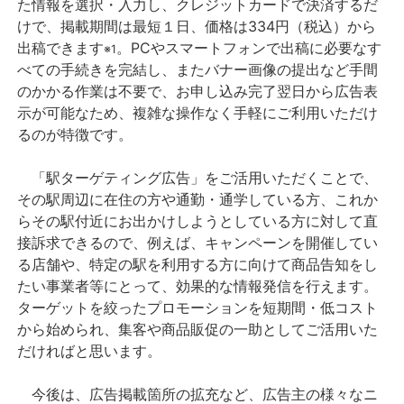
た情報を選択・入力し、クレジットカードで決済するだ
けで、掲載期間は最短１日、価格は334円（税込）から
出稿できます
。PCやスマートフォンで出稿に必要なす
※1
べての手続きを完結し、またバナー画像の提出など手間
のかかる作業は不要で、お申し込み完了翌日から広告表
示が可能なため、複雑な操作なく手軽にご利用いただけ
るのが特徴です。
「駅ターゲティング広告」をご活用いただくことで、
その駅周辺に在住の方や通勤・通学している方、これか
らその駅付近にお出かけしようとしている方に対して直
接訴求できるので、例えば、キャンペーンを開催してい
る店舗や、特定の駅を利用する方に向けて商品告知をし
たい事業者等にとって、効果的な情報発信を行えます。
ターゲットを絞ったプロモーションを短期間・低コスト
から始められ、集客や商品販促の一助としてご活用いた
だければと思います。
今後は、広告掲載箇所の拡充など、広告主の様々なニ