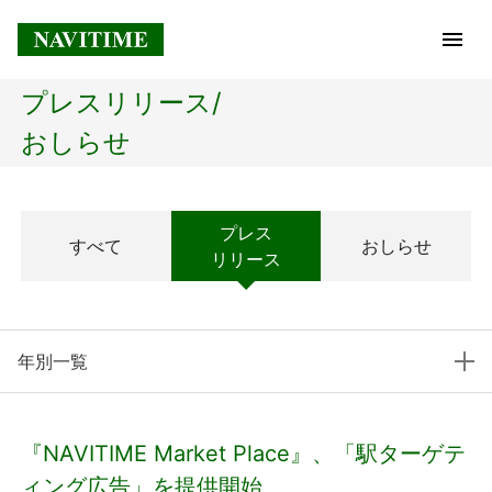
プレスリリース/
トップページ
おしらせ
企業情報
プレス
すべて
おしらせ
経営理念
リリース
会社概要
年別一覧
社長メッセージ
コアテクノロジー
『NAVITIME Market Place』、「駅ターゲテ
プレスリリース
ィング広告」を提供開始