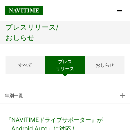
プレスリリース/
トップページ
おしらせ
企業情報
プレス
すべて
おしらせ
経営理念
リリース
会社概要
年別一覧
社長メッセージ
コアテクノロジー
『NAVITIMEドライブサポーター』が
プレスリリース
「Android Auto」に対応！