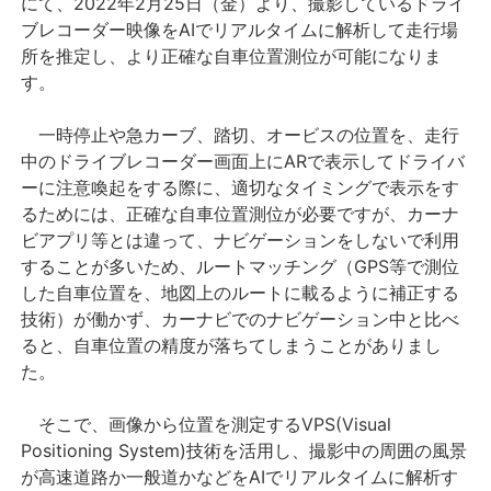
にて、2022年2月25日（金）より、撮影しているドライ
ブレコーダー映像をAIでリアルタイムに解析して走行場
所を推定し、より正確な自車位置測位が可能になりま
す。
一時停止や急カーブ、踏切、オービスの位置を、走行
中のドライブレコーダー画面上にARで表示してドライバ
ーに注意喚起をする際に、適切なタイミングで表示をす
るためには、正確な自車位置測位が必要ですが、カーナ
ビアプリ等とは違って、ナビゲーションをしないで利用
することが多いため、ルートマッチング（GPS等で測位
した自車位置を、地図上のルートに載るように補正する
技術）が働かず、カーナビでのナビゲーション中と比べ
ると、自車位置の精度が落ちてしまうことがありまし
た。
そこで、画像から位置を測定するVPS(Visual
Positioning System)技術を活用し、撮影中の周囲の風景
が高速道路か一般道かなどをAIでリアルタイムに解析す