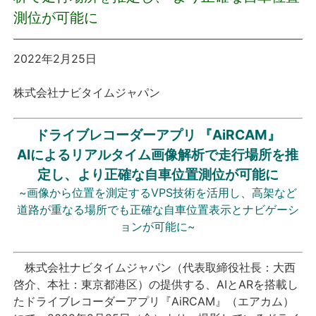
測位が可能に
プレスリリース
2022年2月25日
おしらせ
株式会社ナビタイムジャパン
サービス
ドライブレコーダーアプリ 『AiRCAM』
個人向けサービス
AIによるリアルタイム画像解析で走行場所を推
定し、より正確な自車位置測位が可能に
法人向けサービス
~画像から位置を測定するVPS技術を活用し、高架など
道路が重なる場所でも正確な自車位置表示とナビゲーシ
採用情報
ョンが可能に~
English
株式会社ナビタイムジャパン（代表取締役社長：大西
啓介、本社：東京都港区）の提供する、AIとARを搭載し
たドライブレコーダーアプリ『AiRCAM』（エアカム）