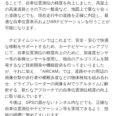
ることで、自車位置測位の精度を向上しました。高架上
の高速道路とその下の一般道など、地図上で重なり合っ
た道路などでも、現在走行中の道路を正確に判定し、最
適な自車位置表示およびARナビゲーションを行うことが
可能になります。
ナビタイムジャパンではこれまで、安全・安心で快適
な移動をサポートするため、カーナビゲーションアプリ
にて、自車位置測位の精度向上のために、加速度センサ
ー等の各種センサーを使用し、独自のアルゴリズムを開
発するなど技術開発や機能提供を行ってまいりました
が、それに加え、『AiRCAM』では、道路やその周辺の
画像分類や歩行者や横断歩道などの物体検知を組み合わ
せ、ドライブレコーダーの画像をAIでリアルタイムに解
析する、新たなアプローチでの自車位置測位精度の向上
に取り組んでいます。
今後は、GPSの届かないトンネル内などでも、正確な
自車位置測位やナビゲーション等を実現できるよう、技
術の研鑽に努めてまいります。