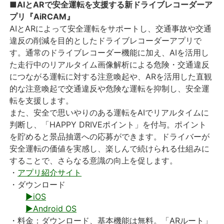
■AIとARで安全運転を支援する新ドライブレコーダーア
プリ『AiRCAM』
AIとARによって安全運転をサポートし、交通事故や交通
違反の削減を目的としたドライブレコーダーアプリで
す。通常のドライブレコーダー機能に加え、AIを活用し
た走行中のリアルタイム画像解析による危険・交通違反
につながる運転に対する注意喚起や、ARを活用した直観
的な注意喚起で交通違反や危険な運転を抑制し、安全運
転を支援します。
また、安全で思いやりのある運転をAIでリアルタイムに
判断し、「HAPPY DRIVEポイント」を付与。ポイント
を貯めると景品抽選への応募ができます。ドライバーが
安全運転の価値を実感し、楽しんで続けられる仕組みに
することで、さらなる意識の向上を促します。
・
アプリ紹介サイト
・ダウンロード
▶iOS
▶Android OS
・料金：ダウンロード、基本機能は無料。「ARルート」