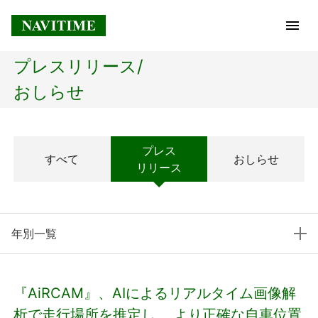
プレスリリース/
トップページ
おしらせ
企業情報
プレス
すべて
おしらせ
経営理念
リリース
会社概要
年別一覧
社長メッセージ
コアテクノロジー
『AiRCAM』、AIによるリアルタイム画像解
プレスリリース
析で走行場所を推定し、 より正確な自車位置