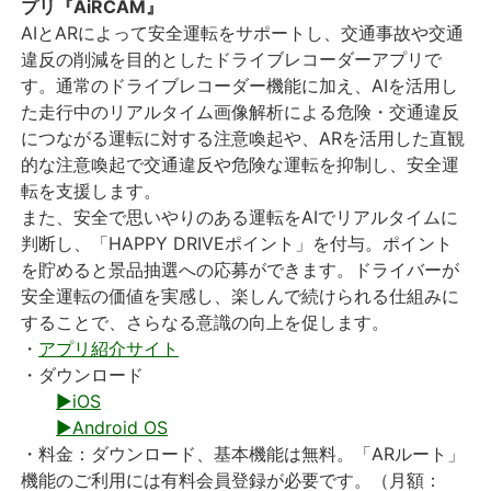
プリ『AiRCAM』
AIとARによって安全運転をサポートし、交通事故や交通
違反の削減を目的としたドライブレコーダーアプリで
す。通常のドライブレコーダー機能に加え、AIを活用し
た走行中のリアルタイム画像解析による危険・交通違反
につながる運転に対する注意喚起や、ARを活用した直観
的な注意喚起で交通違反や危険な運転を抑制し、安全運
転を支援します。
また、安全で思いやりのある運転をAIでリアルタイムに
判断し、「HAPPY DRIVEポイント」を付与。ポイント
を貯めると景品抽選への応募ができます。ドライバーが
安全運転の価値を実感し、楽しんで続けられる仕組みに
することで、さらなる意識の向上を促します。
・
アプリ紹介サイト
・ダウンロード
▶iOS
▶Android OS
・料金：ダウンロード、基本機能は無料。「ARルート」
機能のご利用には有料会員登録が必要です。（月額：