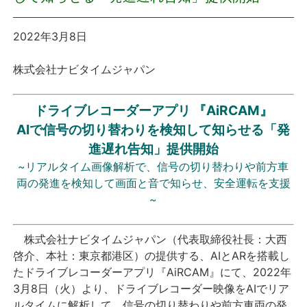
プレスリリース
2022年3月8日
おしらせ
株式会社ナビタイムジャパン
サービス
ドライブレコーダーアプリ 『AiRCAM』
AIで信号の切り替わりを検知して知らせる「発
個人向けサービス
進遅れ告知」提供開始
~リアルタイム画像解析で、信号の切り替わりや前方車
法人向けサービス
両の発進を検知して画面と音で知らせ、安全運転を支援
~
採用情報
株式会社ナビタイムジャパン（代表取締役社長：大西
English
啓介、本社：東京都港区）の提供する、AIとARを搭載し
たドライブレコーダーアプリ『AiRCAM』にて、2022年
3月8日（火）より、ドライブレコーダー映像をAIでリア
ルタイムに解析して、信号の切り替わりや前方車両の発