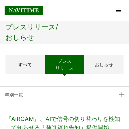
プレスリリース/
トップページ
おしらせ
企業情報
プレス
すべて
おしらせ
経営理念
リリース
会社概要
年別一覧
社長メッセージ
コアテクノロジー
『AiRCAM』、AIで信号の切り替わりを検知
プレスリリース
して知らせる「発進遅れ告知」提供開始