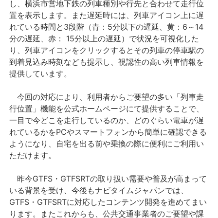
し、横浜市営地下鉄の列車種別や行先と合わせて走行位
置を表示します。また遅延時には、列車アイコン上に遅
れている時間と3段階（青：5分以下の遅延、黄：6～14
分の遅延、赤： 15分以上の遅延）で状況を可視化した
り、列車アイコンをクリックするとその列車の停車駅の
到着見込み時刻なども提示し、視認性の高い列車情報を
提供しています。
今回の対応により、利用者からご要望の多い「列車走
行位置」機能を公式ホームページにて提供することで、
一目で今どこを走行しているのか、どのぐらい電車が遅
れているかをPCやスマートフォンから簡単に確認できる
ようになり、自宅を出る前や乗換の際に便利にご利用い
ただけます。
昨今GTFS・GTFSRTの取り扱い需要や普及が高まって
いる背景を受け、今後もナビタイムジャパンでは、
GTFS・GTFSRTに対応したコンテンツ開発を進めてまい
ります。またこれからも、公共交通事業者のご要望や課