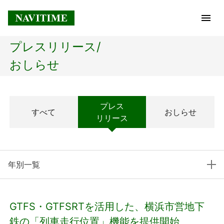
プレスリリース/
トップページ
おしらせ
企業情報
プレス
すべて
おしらせ
経営理念
リリース
会社概要
年別一覧
社長メッセージ
コアテクノロジー
GTFS・GTFSRTを活用した、横浜市営地下
プレスリリース
鉄の「列車走行位置」機能を提供開始