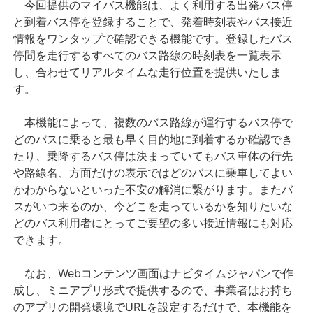
今回提供のマイバス機能は、よく利用する出発バス停
と到着バス停を登録することで、発着時刻表やバス接近
情報をワンタップで確認できる機能です。登録したバス
停間を走行するすべてのバス路線の時刻表を一覧表示
し、合わせてリアルタイムな走行位置を提供いたしま
す。
本機能によって、複数のバス路線が運行するバス停で
どのバスに乗ると最も早く目的地に到着するか確認でき
たり、乗降するバス停は決まっていてもバス車体の行先
や路線名、方面だけの表示ではどのバスに乗車してよい
かわからないといった不安の解消に繋がります。またバ
スがいつ来るのか、今どこを走っているかを知りたいな
どのバス利用者にとってご要望の多い接近情報にも対応
できます。
なお、Webコンテンツ画面はナビタイムジャパンで作
成し、ミニアプリ形式で提供するので、事業者はお持ち
のアプリの開発環境でURLを設定するだけで、本機能を