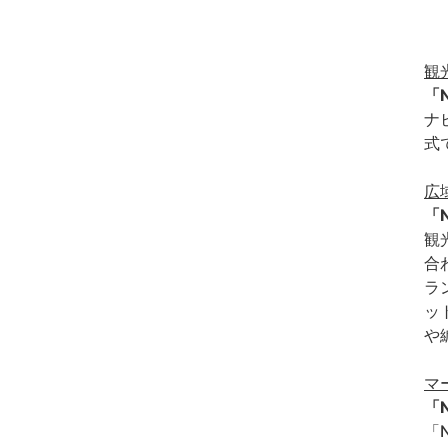
観
「N
ナ
式
広
「
観
合
ラ
ッ
や
マ
「N
「