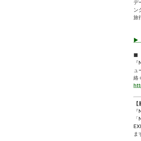
デ
ン
旅
▶『
■『
『
ュ
絡
htt
【
『
「
E
ま