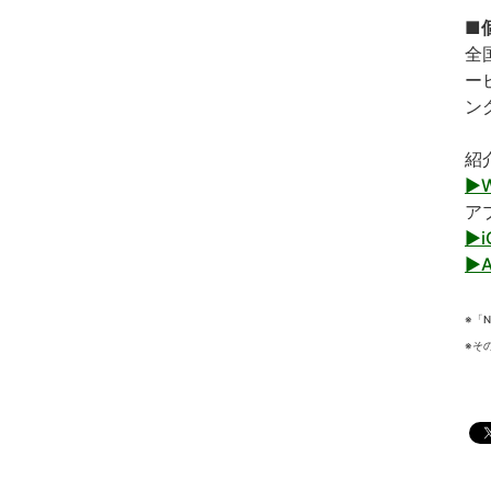
■個
全
ー
ン
紹
▶
ア
▶i
▶A
※「
※そ