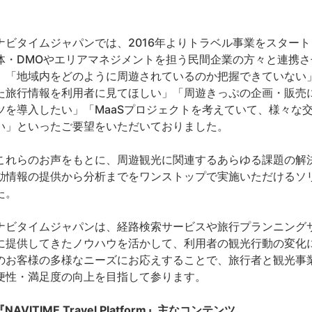
。
ビタイムジャパンでは、2016年よりトラベル事業をスター
体・DMOやエリアマネジメントを担う民間企業の方々と連携
、「地域内をどのように周遊されているのか把握できていない
た旅行情報を利用者に見てほしい」「周遊きっぷの企画・販売
ツを導入したい」「MaaSプロジェクトを考えていて、様々な
い」といったご要望をいただいておりました。
れらのお声をもとに、周遊観光に関連するあらゆる課題の解
動情報の提供から分析までをワンストップで実施いただけるソ
た。
ビタイムジャパンは、経路検索サービスや旅行プランニングサービス『
に提供してきたノウハウを活かして、利用者の観光行動の変化
のお客様の多様なニーズにお応えすることで、旅行者と観光事
便性・満足度の向上を目指して参ります。
NAVITIME Travel Platform』主なコンテンツ