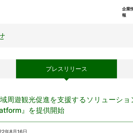
企業
報
経営理念
個人向けサービス
会社概要
プレスリリース
社長メッセージ
法人向けサービス
おしらせ
コアテクノロジ
せ
プレス
リリース
域周遊観光促進を支援するソリューション『NAV
latform』を提供開始
22年8月16日