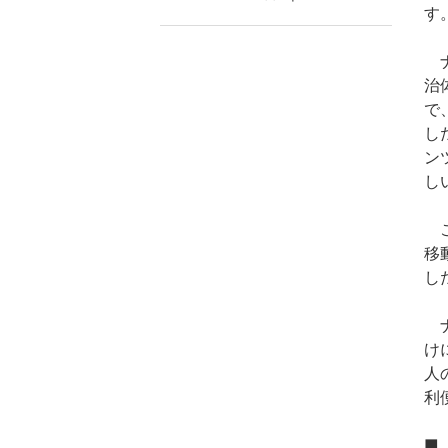
す
ナ
治
で
し
ン
し
こ
移
し
ナ
け
人
利
■『