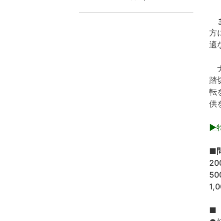
ま
方
適
ナ
踏
転
供
▶
■
2
5
1
■