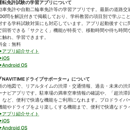
運転免許試験の学習アプリについて
動車免許や自動二輪車免許等の学習アプリです。最新の道路交
,000問を解説付きで掲載しており、学科教習の項目別で学ぶこ
対する学科試験対策にも対応しています。アプリ起動後すぐに
で回答できる「サクとく」機能が特長で、移動時間や待ち時間
に触れ、学習できます。
料金：無料
▶アプリ紹介サイト
▶iOS
▶Android OS
『NAVITIMEドライブサポーター』について
新の地図で、リアルタイムの渋滞・交通情報、過去・未来の渋
ーナビアプリです。駐車場の満車空車情報の確認や、「超渋滞
」など、便利で快適な機能をご利用になれます。プロドライバ
機能やドライブをより楽しくする機能まで、便利で快適なドラ
▶アプリ紹介サイト
▶iOS
▶Android OS