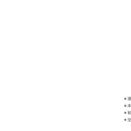
※
※
※
※