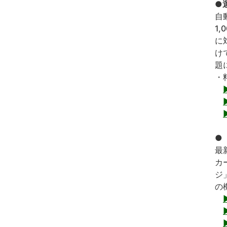
●
自
1
に
け
題
・
●
最
カ
ジ
の