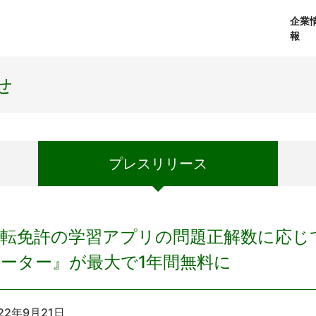
企業
報
経営理念
個人向けサービス
会社概要
プレスリリース
社長メッセージ
法人向けサービス
おしらせ
コアテクノロジ
せ
プレス
リリース
転免許の学習アプリの問題正解数に応じて『
ーター』が最大で1年間無料に
22年9月21日