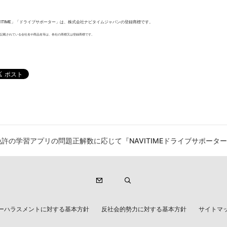
VITIME」「ドライブサポーター」は、株式会社ナビタイムジャパンの登録商標です。
記載されている会社名や商品名等は、各社の商標又は登録商標です。
許の学習アプリの問題正解数に応じて『NAVITIMEドライブサポータ
ーハラスメントに対する基本方針
反社会的勢力に対する基本方針
サイトマ