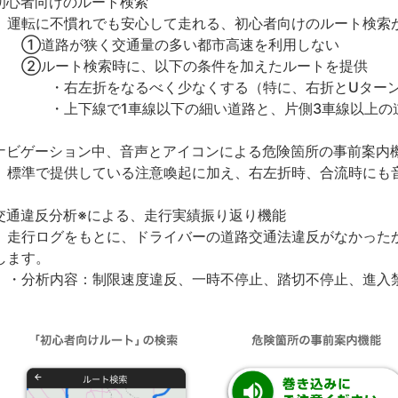
初心者向けのルート検索
転に不慣れでも安心して走れる、初心者向けのルート検索
道路が狭く交通量の多い都市高速を利用しない
ルート検索時に、以下の条件を加えたルートを提供
右左折をなるべく少なくする（特に、右折とUター
上下線で1車線以下の細い道路と、片側3車線以上の道
ナビゲーション中、音声とアイコンによる危険箇所の事前案内
準で提供している注意喚起に加え、右左折時、合流時にも音
交通違反分析※による、走行実績振り返り機能
行ログをもとに、ドライバーの道路交通法違反がなかったか
します。
分析内容：制限速度違反、一時不停止、踏切不停止、進入