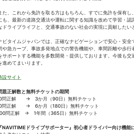
た、これから免許を取る方はもちろん、すでに免許を保有し
にも、最新の道路交通法や運転に関する知識を改めて学習・認
なドライブライフと、交通事故のない社会の実現に貢献したい
ビタイムジャパンでは、正確なナビゲーションで安心・安全
切や急カーブ、事故多発地点での警告機能や、車間距離や歩行
をサポートする機能を多数開発・提供しております。今後も交
を進めてまいります。
特設サイト
問題正解数と無料チケットの期間
00問正解 → 3か月（90日）無料チケット
00問正解 → 6か月（180日）無料チケット
,000問正解 → 1年間（365日）無料チケット
『NAVITIMEドライブサポーター』初心者ドライバー向け機能