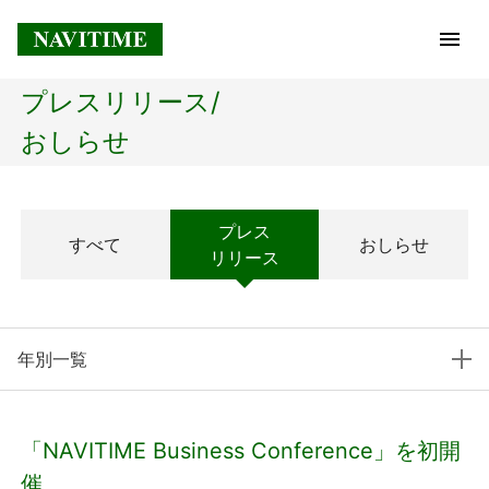
プレスリリース/
トップページ
おしらせ
企業情報
プレス
すべて
おしらせ
経営理念
リリース
会社概要
年別一覧
社長メッセージ
コアテクノロジー
「NAVITIME Business Conference」を初開
プレスリリース
催