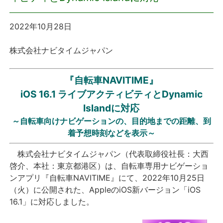
プレスリリース
2022年10月28日
おしらせ
株式会社ナビタイムジャパン
サービス
『自転車NAVITIME』
iOS 16.1 ライブアクティビティとDynamic
個人向けサービス
Islandに対応
～自転車向けナビゲーションの、目的地までの距離、到
法人向けサービス
着予想時刻などを表示～
採用情報
株式会社ナビタイムジャパン（代表取締役社長：大西
啓介、本社：東京都港区）は、自転車専用ナビゲーショ
ンアプリ『自転車NAVITIME』にて、2022年10月25日
English
（火）に公開された、AppleのiOS新バージョン「iOS
16.1」に対応しました。