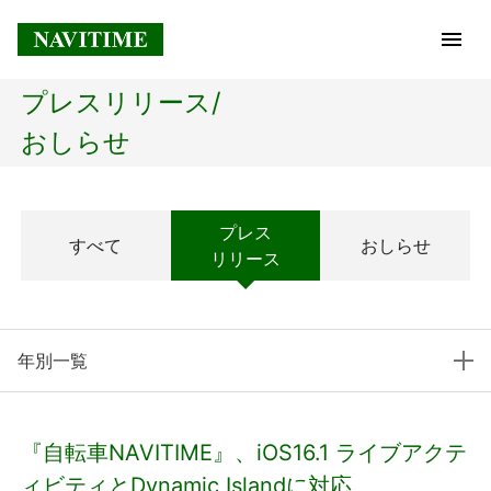
プレスリリース/
トップページ
おしらせ
企業情報
プレス
すべて
おしらせ
経営理念
リリース
会社概要
年別一覧
社長メッセージ
コアテクノロジー
『自転車NAVITIME』、iOS16.1 ライブアクテ
プレスリリース
ィビティとDynamic Islandに対応