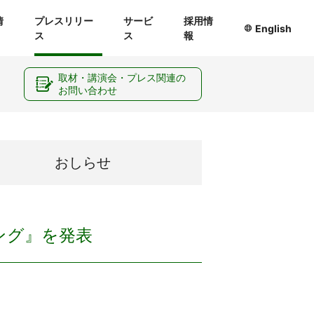
情
プレスリリー
サービ
採用情
English
ス
ス
報
ー
取材・講演会・プレス関連の
お問い合わせ
おしらせ
ング』を発表