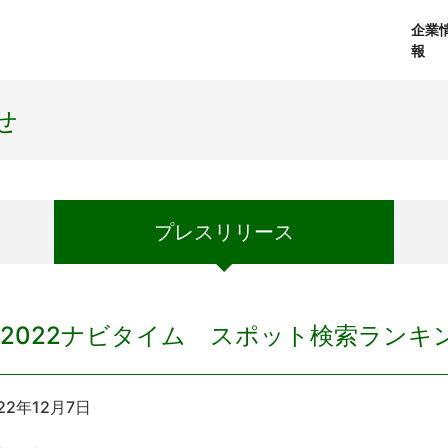
企業
報
経営理念
個人向けサービス
会社概要
プレスリリース
社長メッセージ
法人向けサービス
おしらせ
コアテクノロジ
せ
プレス
リリース
2022ナビタイム スポット検索ランキ
22年12月7日