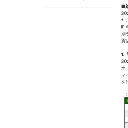
■
2
た
昨
別
貨
1
2
オ
マ
を