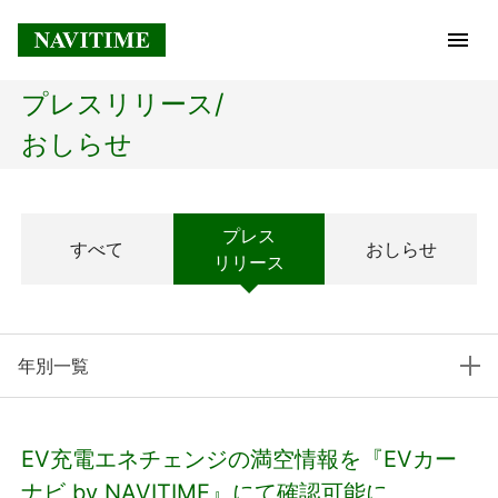
プレスリリース/
トップページ
おしらせ
企業情報
プレス
すべて
おしらせ
経営理念
リリース
会社概要
年別一覧
社長メッセージ
コアテクノロジー
EV充電エネチェンジの満空情報を『EVカー
プレスリリース
ナビ by NAVITIME』にて確認可能に