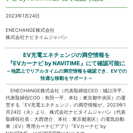
プレスリリース
2023年1月24日
おしらせ
ENECHANGE株式会社
株式会社ナビタイムジャパン
サービス
EV充電エネチェンジの満空情報を
個人向けサービス
『EVカーナビ by NAVITIME』にて確認可能に
～地図上でリアルタイムの満空情報を確認でき、EVでの
法人向けサービス
快適な移動をサポート～
採用情報
ENECHANGE株式会社（代表取締役CEO：城口洋平、
代表取締役COO：有田一平、本社：東京都中央区）の運
営する「EV充電エネチェンジ」の満空情報が、2023年1
English
月24日（火）より、株式会社ナビタイムジャパン（代表
取締役社長：大西啓介、本社：東京都港区）の電気自動
車（EV）専用カーナビアプリ『EVカーナビ by