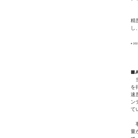
『
精
し
※ 2
■
当
を
速
ン
て
事
量