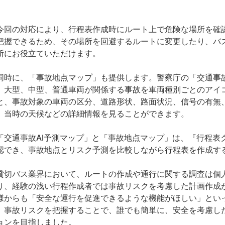
。
回の対応により、行程表作成時にルート上で危険な場所を確
把握できるため、その場所を回避するルートに変更したり、バ
断にお役立ていただけます。
時に、「事故地点マップ」も提供します。警察庁の「交通事
、大型、中型、普通車両が関係する事故を車両種別ごとのアイ
と、事故対象の車両の区分、道路形状、路面状況、信号の有無
、当時の天候などの詳細情報を見ることができます。
交通事故AI予測マップ」と「事故地点マップ」は、『行程表
認でき、事故地点とリスク予測を比較しながら行程表を作成す
切バス業界において、ルートの作成や通行に関する調査は個
り、経験の浅い行程作成者では事故リスクを考慮した計画作成
様からも「安全な運行を促進できるような機能がほしい」とい
、事故リスクを把握することで、誰でも簡単に、安全を考慮し
ョンを目指しました。