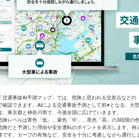
交通事故AI予測マップ」では、危険と思われる交差点などの
で確認できます。AIによる交通事故予測として初※となる、大
は、東京都と神奈川県で、今後全国に広げていきます。
険レベルは青色「低」、紫色「中」、黒色「高」の3段階の色
危険だと予測した理由や安全運転のポイントを表示します。例
路です。カーブの有無など、安全を十分に考慮しながら通行し