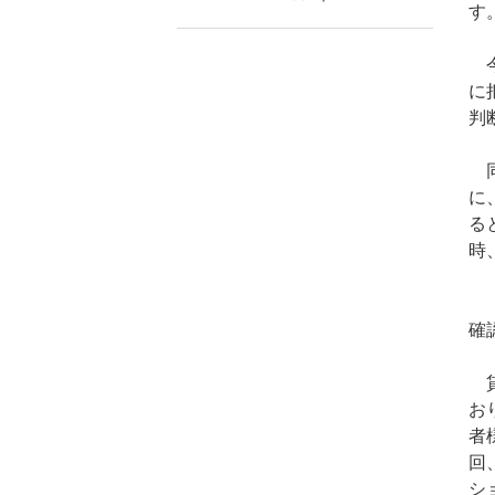
す
今
に
判
同
に
る
時
「
確
貸
お
者
回
シ