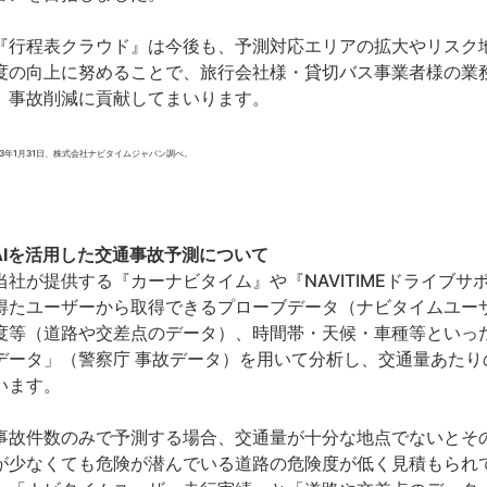
行程表クラウド』は今後も、予測対応エリアの拡大やリスク
度の向上に努めることで、旅行会社様・貸切バス事業者様の業
、事故削減に貢献してまいります。
023年1月31日、株式会社ナビタイムジャパン調べ。
AIを活用した交通事故予測について
社が提供する『カーナビタイム』や『NAVITIMEドライブ
得たユーザーから取得できるプローブデータ（ナビタイムユー
度等（道路や交差点のデータ）、時間帯・天候・車種等といっ
データ」（警察庁 事故データ）を用いて分析し、交通量あたり
います。
故件数のみで予測する場合、交通量が十分な地点でないとそ
が少なくても危険が潜んでいる道路の危険度が低く見積もられ