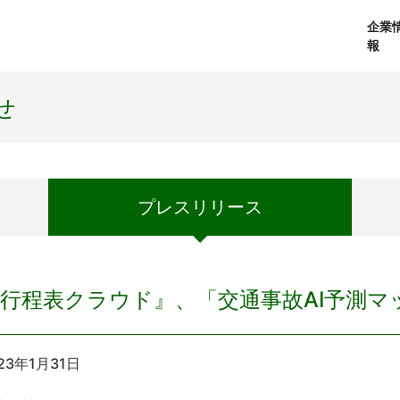
企業
報
経営理念
個人向けサービス
会社概要
プレスリリース
社長メッセージ
法人向けサービス
おしらせ
コアテクノロジ
せ
プレス
リリース
行程表クラウド』、「交通事故AI予測マ
23年1月31日