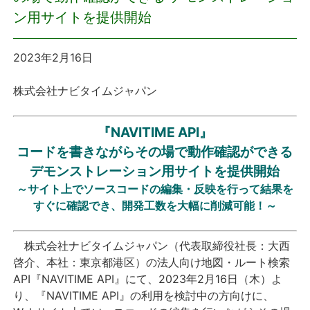
ン用サイトを提供開始
プレスリリース
2023年2月16日
おしらせ
株式会社ナビタイムジャパン
サービス
『NAVITIME API』
個人向けサービス
コードを書きながらその場で動作確認ができる
デモンストレーション用サイトを提供開始
法人向けサービス
～サイト上でソースコードの編集・反映を行って結果を
すぐに確認でき、開発工数を大幅に削減可能！～
採用情報
株式会社ナビタイムジャパン（代表取締役社長：大西
English
啓介、本社：東京都港区）の法人向け地図・ルート検索
API『NAVITIME API』にて、2023年2月16日（木）よ
り、『NAVITIME API』の利用を検討中の方向けに、