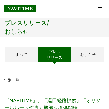
プレスリリース/
トップページ
おしらせ
企業情報
プレス
すべて
おしらせ
経営理念
リリース
会社概要
年別一覧
社長メッセージ
コアテクノロジー
『NAVITIME』、「巡回経路検索」「オリジ
プレスリリース
ナルルート作成」機能を提供開始