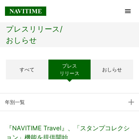
プレスリリース/
トップページ
おしらせ
企業情報
プレス
すべて
おしらせ
経営理念
リリース
会社概要
年別一覧
社長メッセージ
コアテクノロジー
『NAVITIME Travel』、「スタンプコレクシ
プレスリリース
ョン」機能を提供開始