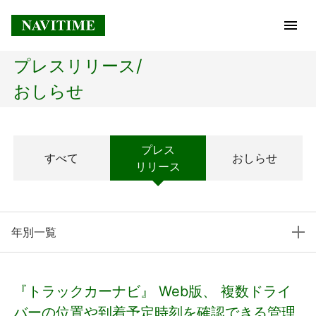
プレスリリース/
トップページ
おしらせ
企業情報
プレス
すべて
おしらせ
経営理念
リリース
会社概要
年別一覧
社長メッセージ
コアテクノロジー
『トラックカーナビ』 Web版、 複数ドライ
プレスリリース
バーの位置や到着予定時刻を確認できる管理